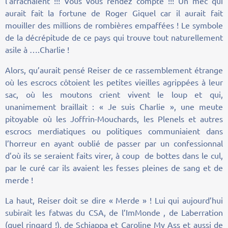
l’arrachaient !!! Vous vous rendez compte !!! Un mec qui
aurait fait la fortune de Roger Giquel car il aurait fait
mouiller des millions de rombières empaffées ! Le symbole
de la décrépitude de ce pays qui trouve tout naturellement
asile à ….Charlie !
Alors, qu’aurait pensé Reiser de ce rassemblement étrange
où les escrocs côtoient les petites vieilles agrippées à leur
sac, où les moutons crient vivent le loup et qui,
unanimement braillait : « Je suis Charlie », une meute
pitoyable où les Joffrin-Mouchards, les Plenels et autres
escrocs merdiatiques ou politiques communiaient dans
l’horreur en ayant oublié de passer par un confessionnal
d’où ils se seraient faits virer, à coup de bottes dans le cul,
par le curé car ils avaient les fesses pleines de sang et de
merde !
La haut, Reiser doit se dire « Merde » ! Lui qui aujourd’hui
subirait les fatwas du CSA, de l’ImMonde , de Laberration
(quel ringard !), de Schiappa et Caroline My Ass et aussi de