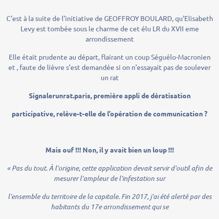
C’est à la suite de l’initiative de GEOFFROY BOULARD, qu’Elisabeth
Levy est tombée sous le charme de cet élu LR du XVII eme
arrondissement
Elle était prudente au départ, flairant un coup Séguélo-Macronien
et , faute de lièvre s’est demandée si on n’essayait pas de soulever
un rat
Signalerunrat.paris, premi
è
re appli de d
é
ratisation
participative, rel
è
ve-t-elle de l
’
op
é
ration de communication ?
Mais ouf
!!! Non, il y avait bien un loup
!!!
«
Pas du tout.
À
l
’
origine, cette application devait servir d
’
outil afin de
mesurer l
’
ampleur de l
’
infestation sur
l
’
ensemble du territoire de la capitale. Fin 2017, j
’
ai
é
t
é
alert
é
par des
habitants du 17e arrondissement qui se