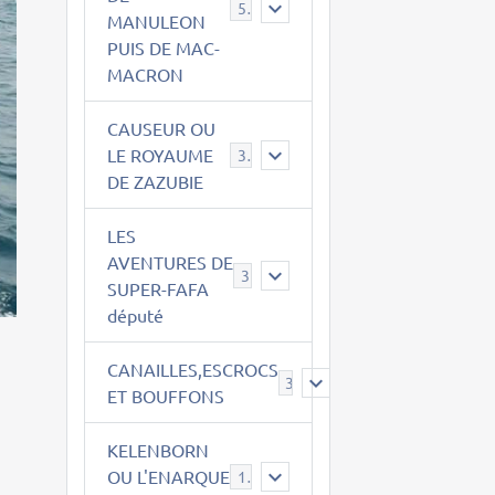
543
MANULEON
PUIS DE MAC-
MACRON
CAUSEUR OU
LE ROYAUME
38
DE ZAZUBIE
LES
AVENTURES DE
3
SUPER-FAFA
député
CANAILLES,ESCROCS
385
ET BOUFFONS
KELENBORN
OU L'ENARQUE
14