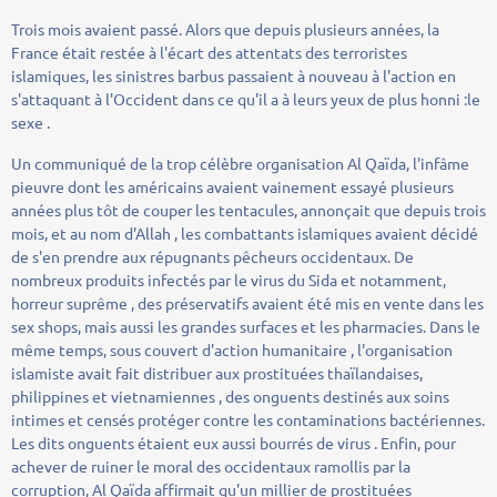
Trois mois avaient passé. Alors que depuis plusieurs années, la
France était restée à l'écart des attentats des terroristes
islamiques, les sinistres barbus passaient à nouveau à l'action en
s'attaquant à l'Occident dans ce qu'il a à leurs yeux de plus honni :le
sexe .
Un communiqué de la trop célèbre organisation Al Qaïda, l'infâme
pieuvre dont les américains avaient vainement essayé plusieurs
années plus tôt de couper les tentacules, annonçait que depuis trois
mois, et au nom d'Allah , les combattants islamiques avaient décidé
de s'en prendre aux répugnants pêcheurs occidentaux. De
nombreux produits infectés par le virus du Sida et notamment,
horreur suprême , des préservatifs avaient été mis en vente dans les
sex shops, mais aussi les grandes surfaces et les pharmacies. Dans le
même temps, sous couvert d'action humanitaire , l'organisation
islamiste avait fait distribuer aux prostituées thaïlandaises,
philippines et vietnamiennes , des onguents destinés aux soins
intimes et censés protéger contre les contaminations bactériennes.
Les dits onguents étaient eux aussi bourrés de virus . Enfin, pour
achever de ruiner le moral des occidentaux ramollis par la
corruption, Al Qaïda affirmait qu'un millier de prostituées