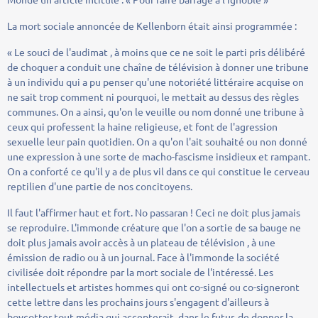
La mort sociale annoncée de Kellenborn était ainsi programmée :
« Le souci de l'audimat , à moins que ce ne soit le parti pris délibéré
de choquer a conduit une chaîne de télévision à donner une tribune
à un individu qui a pu penser qu'une notoriété littéraire acquise on
ne sait trop comment ni pourquoi, le mettait au dessus des règles
communes. On a ainsi, qu'on le veuille ou nom donné une tribune à
ceux qui professent la haine religieuse, et font de l'agression
sexuelle leur pain quotidien. On a qu'on l'ait souhaité ou non donné
une expression à une sorte de macho-fascisme insidieux et rampant.
On a conforté ce qu'il y a de plus vil dans ce qui constitue le cerveau
reptilien d'une partie de nos concitoyens.
Il faut l'affirmer haut et fort. No passaran ! Ceci ne doit plus jamais
se reproduire. L'immonde créature que l'on a sortie de sa bauge ne
doit plus jamais avoir accès à un plateau de télévision , à une
émission de radio ou à un journal. Face à l'immonde la société
civilisée doit répondre par la mort sociale de l'intéressé. Les
intellectuels et artistes hommes qui ont co-signé ou co-signeront
cette lettre dans les prochains jours s'engagent d'ailleurs à
boycotter tout média qui accepterait, dans le futur, de donner la