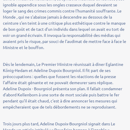
ignoble appendice sous les ongles crasseux duquel devaient se
loger le sang des crimes commis contre l'humanité souffrante. Le
Monde , qui ne s'abaisse jamais à descendre au dessous de la
ceinture s'en teint à une critique plus esthétique contre le manque
de bon goût et de tact d'un individu dans lequel on avait eu tort de
voir un grand écrivain. Il invoqua la responsabilité des médias qui
avaient pris le risque, par souci de l'audimat de mettre face à face le
Ministre et le bouffon.
Dès le lendemain, Le Premier Ministre réunissait à dîner Eglantine
König-Hedam et Adeline Dupoix Bourgniol. Il fit part de ses
préoccupations : quelles que fussent les réactions de la presse
l'affaire était gênante et ne pouvait demeurer sans réplique.
Adeline Dupoix - Bourgniol présenta son plan. Il fallait condamner
d'abord Kellenborn à une sorte de mort sociale puis battre le fer
pendant qu'il était chaud, c'est à dire annoncer les mesures qui
empêcheraient que de tels débordements ne se reproduisent.
Trois jours plus tard, Adeline Dupoix-Bourgniol signait dans Le
Monde un article intitulé : « Pour faire barrage à l'ignoble »