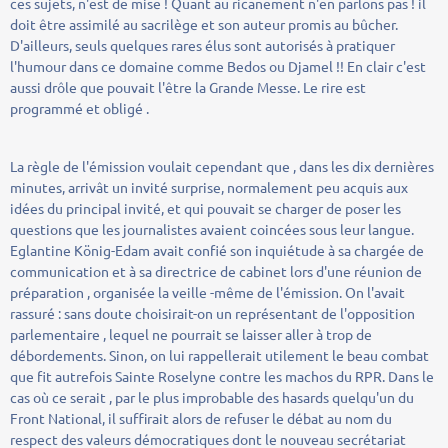
ces sujets, n'est de mise ! Quant au ricanement n'en parlons pas ! il
doit être assimilé au sacrilège et son auteur promis au bûcher.
D'ailleurs, seuls quelques rares élus sont autorisés à pratiquer
l'humour dans ce domaine comme Bedos ou Djamel !! En clair c'est
aussi drôle que pouvait l'être la Grande Messe. Le rire est
programmé et obligé .
La règle de l'émission voulait cependant que , dans les dix dernières
minutes, arrivât un invité surprise, normalement peu acquis aux
idées du principal invité, et qui pouvait se charger de poser les
questions que les journalistes avaient coincées sous leur langue.
Eglantine König-Edam avait confié son inquiétude à sa chargée de
communication et à sa directrice de cabinet lors d'une réunion de
préparation , organisée la veille -même de l'émission. On l'avait
rassuré : sans doute choisirait-on un représentant de l'opposition
parlementaire , lequel ne pourrait se laisser aller à trop de
débordements. Sinon, on lui rappellerait utilement le beau combat
que fit autrefois Sainte Roselyne contre les machos du RPR. Dans le
cas où ce serait , par le plus improbable des hasards quelqu'un du
Front National, il suffirait alors de refuser le débat au nom du
respect des valeurs démocratiques dont le nouveau secrétariat