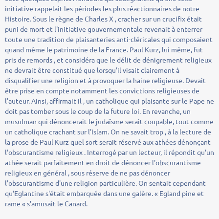
initiative rappelait les périodes les plus réactionnaires de notre
Histoire. Sous le règne de Charles X , cracher sur un crucifix était
puni de mort et l'initiative gouvernementale revenait à enterrer
toute une tradition de plaisanteries anti-cléricales qui composaient
quand même le patrimoine de la France. Paul Kurz, lui même, fut
pris de remords , et considéra que le délit de dénigrement religieux
ne devrait être constitué que lorsqu'il visait clairement à
disqualifier une religion et à provoquer la haine religieuse. Devait
être prise en compte notamment les convictions religieuses de
l'auteur. Ainsi, affirmait il , un catholique qui plaisante sur le Pape ne
doit pas tomber sous le coup de la future loi. En revanche, un
musulman qui dénoncerait le judaïsme serait coupable, tout comme
un catholique crachant sur l'Islam. On ne savait trop , à la lecture de
la prose de Paul Kurz quel sort serait réservé aux athées dénonçant
l'obscurantisme religieux . Interrogé par un lecteur, il répondit qu'un
athée serait parfaitement en droit de dénoncer l'obscurantisme
religieux en général , sous réserve de ne pas dénoncer
l'obscurantisme d'une religion particulière. On sentait cependant
qu'Eglantine s'était embarquée dans une galère. « Egland pine et
rame « s'amusait le Canard.