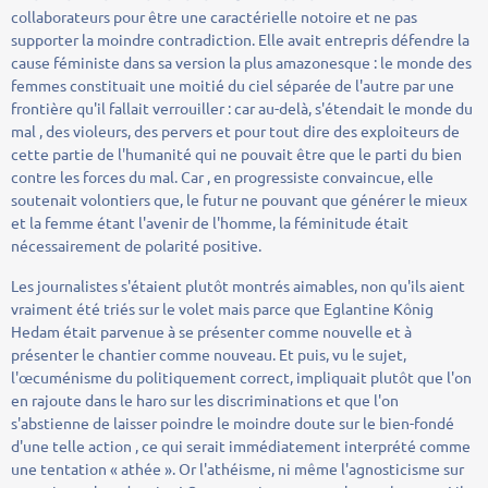
collaborateurs pour être une caractérielle notoire et ne pas
supporter la moindre contradiction. Elle avait entrepris défendre la
cause féministe dans sa version la plus amazonesque : le monde des
femmes constituait une moitié du ciel séparée de l'autre par une
frontière qu'il fallait verrouiller : car au-delà, s'étendait le monde du
mal , des violeurs, des pervers et pour tout dire des exploiteurs de
cette partie de l'humanité qui ne pouvait être que le parti du bien
contre les forces du mal. Car , en progressiste convaincue, elle
soutenait volontiers que, le futur ne pouvant que générer le mieux
et la femme étant l'avenir de l'homme, la féminitude était
nécessairement de polarité positive.
Les journalistes s'étaient plutôt montrés aimables, non qu'ils aient
vraiment été triés sur le volet mais parce que Eglantine Kônig
Hedam était parvenue à se présenter comme nouvelle et à
présenter le chantier comme nouveau. Et puis, vu le sujet,
l'œcuménisme du politiquement correct, impliquait plutôt que l'on
en rajoute dans le haro sur les discriminations et que l'on
s'abstienne de laisser poindre le moindre doute sur le bien-fondé
d'une telle action , ce qui serait immédiatement interprété comme
une tentation « athée ». Or l'athéisme, ni même l'agnosticisme sur