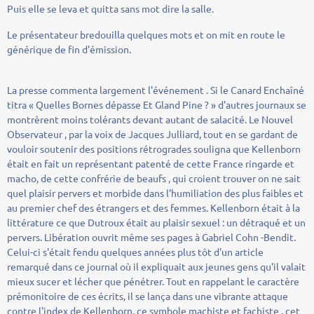
Puis elle se leva et quitta sans mot dire la salle.
Le présentateur bredouilla quelques mots et on mit en route le
générique de fin d'émission.
La presse commenta largement l'événement . Si le Canard Enchaîné
titra « Quelles Bornes dépasse Et Gland Pine ? » d'autres journaux se
montrèrent moins tolérants devant autant de salacité. Le Nouvel
Observateur , par la voix de Jacques Julliard, tout en se gardant de
vouloir soutenir des positions rétrogrades souligna que Kellenborn
était en fait un représentant patenté de cette France ringarde et
macho, de cette confrérie de beaufs , qui croient trouver on ne sait
quel plaisir pervers et morbide dans l'humiliation des plus faibles et
au premier chef des étrangers et des femmes. Kellenborn était à la
littérature ce que Dutroux était au plaisir sexuel : un détraqué et un
pervers. Libération ouvrit même ses pages à Gabriel Cohn -Bendit.
Celui-ci s'était fendu quelques années plus tôt d'un article
remarqué dans ce journal où il expliquait aux jeunes gens qu'il valait
mieux sucer et lécher que pénétrer. Tout en rappelant le caractère
prémonitoire de ces écrits, il se lança dans une vibrante attaque
contre l'index de Kellenborn, ce symbole machiste et fachiste , cet