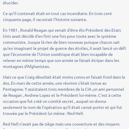
élucider.
Ce qu'il contenait était en tout cas incendiaire. En trois cent
cinquante page, il racontait l'histoire suivante.
En 1981 , Ronald Reagan qui venait d'être élu Président des Etats
Unis avait décidé d'en finir une fois pour toute avec le système
communiste. Jusque là rien de bien nouveau puisque chacun sait
qu'en imaginant le projet de guerre des étoiles, il avait lancé un défi
que l'économie de l'Union soviétique était bien incapable de
relever en même temps que son armée se faisait étriper dans les
montagnes d'Afghanistan.
Mais ce que Craig dévoilait était moins connu et faisait froid dans le
dos. En mars de cette année, une réunion s'était tenue au
Pentagone. Y assistaient trois membres de la CIA ,un ami personnel
de Reagan , Andrew Lopez et le Président lui-même. C'est à cette
occasion que fut créé un comité secret , auquel on donna
seulement le nom de l'opération qu'il était censé porter et qui fut
trouvée par le Président lui même : Red Hell.
Red Hell n'avait pas de siège mais une couverture et des moyens