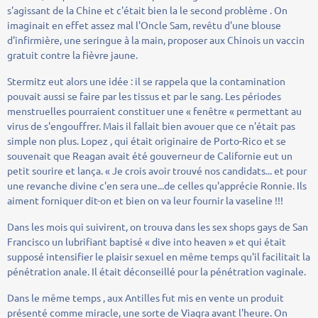
s'agissant de la Chine et c'était bien la le second problème . On
imaginait en effet assez mal l'Oncle Sam, revêtu d'une blouse
d'infirmière, une seringue à la main, proposer aux Chinois un vaccin
gratuit contre la fièvre jaune.
Stermitz eut alors une idée : il se rappela que la contamination
pouvait aussi se faire par les tissus et par le sang. Les périodes
menstruelles pourraient constituer une « fenêtre « permettant au
virus de s'engouffrer. Mais il fallait bien avouer que ce n'était pas
simple non plus. Lopez , qui était originaire de Porto-Rico et se
souvenait que Reagan avait été gouverneur de Californie eut un
petit sourire et lança. « Je crois avoir trouvé nos candidats... et pour
une revanche divine c'en sera une...de celles qu'apprécie Ronnie. Ils
aiment forniquer dit-on et bien on va leur fournir la vaseline !!!
Dans les mois qui suivirent, on trouva dans les sex shops gays de San
Francisco un lubrifiant baptisé « dive into heaven » et qui était
supposé intensifier le plaisir sexuel en même temps qu'il facilitait la
pénétration anale. Il était déconseillé pour la pénétration vaginale.
Dans le même temps , aux Antilles fut mis en vente un produit
présenté comme miracle, une sorte de Viagra avant l'heure. On