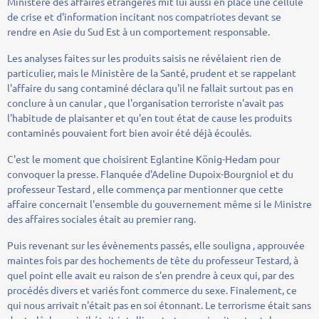
Ministère des affaires étrangères mit lui aussi en place une cellule
de crise et d'information incitant nos compatriotes devant se
rendre en Asie du Sud Est à un comportement responsable.
Les analyses faites sur les produits saisis ne révélaient rien de
particulier, mais le Ministère de la Santé, prudent et se rappelant
l'affaire du sang contaminé déclara qu'il ne fallait surtout pas en
conclure à un canular , que l'organisation terroriste n'avait pas
l'habitude de plaisanter et qu'en tout état de cause les produits
contaminés pouvaient fort bien avoir été déjà écoulés.
C'est le moment que choisirent Eglantine König-Hedam pour
convoquer la presse. Flanquée d'Adeline Dupoix-Bourgniol et du
professeur Testard , elle commença par mentionner que cette
affaire concernait l'ensemble du gouvernement même si le Ministre
des affaires sociales était au premier rang.
Puis revenant sur les évènements passés, elle souligna , approuvée
maintes fois par des hochements de tête du professeur Testard, à
quel point elle avait eu raison de s'en prendre à ceux qui, par des
procédés divers et variés font commerce du sexe. Finalement, ce
qui nous arrivait n'était pas en soi étonnant. Le terrorisme était sans