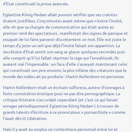
d'Etat constituait la proue avancée.
Eglantine König Hedam allait pouvoir vérifier que ses craintes
étaient justifiées. Cinq minutes avant même que n'entre l'invité,
elle vit que sa chargée de communication qui était assise au
premier rand des spectateurs , manifestait des signes de panique et
essayait de lui faire parvenir discrètement un mot. Elle eut juste le
temps d'y jeter un œil que déjà l'invité faisait son apparition. La
secrétaire d'Etat sentit son sang se glacer quelques secondes puis
elle comprit qu'il lui fallait réprimer la rage qui l'envahissait. Ils
avaient osé l'impensable : en face d'elle s'asseyait maintenant celui
qui constituait son pire ennemi, la plus infâme des créatures que le
monde des mâles ait pu produire : Martin Kellenborn en personne.
Martin Kellenborn était un écrivain sulfureux, auteur d'ouvrages à
forte connotation érotique pour ne pas dire pornographique. La
critique littéraire s'accordait cependant (et c'est ce qui faisait
enrager périodiquement Eglantine König Hedam ) à trouver de
grands talents d'écriture à ce provocateur « pornarchiste » comme
l'avait décrit Libération.
Mais il y avait au surplus un contentieux personnel entre lui et