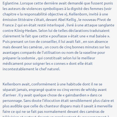
Eglantine. Lorsque cette dernière avait demandé que fussent punis
les auteurs de violences symboliques à la dignité des femmes (voir
chapitre « la responsabilité objective »), Kellenborn, invité à une
émission littéraire s'était, devant Abel Kellig , le nouveau Pivot de
France 2 qui en était resté interloqué , livré à une attaque sanglante
contre König-Hedam. Selon lui de telles déclarations traduisaient
clairement le fait que cette « poufiasse » était une « mal baisée ».
Puis prenant un ton de conseiller, il lui avait fait , en son absence
mais devant les caméras , un cours de cinq bonnes minutes sur les
avantages comparés de l'utilisation ou nom de la vaseline pour
préparer la sodomie , qui constituait selon lui le meilleur
médicament pour soigner les « connes » dont elle était
incontestablement le chef naturel.
Kellenborn avait, conformément à une habitude dont il ne se
séparait jamais, engrangé quatre ou cinq verres de whisky avant
d'arriver . Il y avait quelque chose de « gainsbardien » dans ce
personnage. Sans doute l'élocution était sensiblement plus claire et
plus audible que celle du chanteur disparu mais il savait à merveille
faire ce qui ne se fait pas normalement devant des caméras de
télévision et surtout devant un représentant du gouvernement à