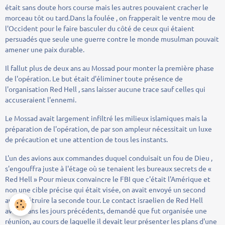
était sans doute hors course mais les autres pouvaient cracher le
morceau tôt ou tard.Dans la foulée , on frapperait le ventre mou de
l'Occident pour le faire basculer du côté de ceux qui étaient
persuadés que seule une guerre contre le monde musulman pouvait
amener une paix durable.
Il fallut plus de deux ans au Mossad pour monter la première phase
de l'opération. Le but était d'éliminer toute présence de
l'organisation Red Hell , sans laisser aucune trace sauf celles qui
accuseraient l'ennemi.
Le Mossad avait largement infiltré les milieux islamiques mais la
préparation de l'opération, de par son ampleur nécessitait un luxe
de précaution et une attention de tous les instants.
L'un des avions aux commandes duquel conduisait un fou de Dieu ,
s'engouffra juste à l'étage où se tenaient les bureaux secrets de «
Red Hell » Pour mieux convaincre le FBI que c'était l'Amérique et
non une cible précise qui était visée, on avait envoyé un second
avion détruire la seconde tour. Le contact israelien de Red Hell
avait, dans les jours précédents, demandé que fut organisée une
réunion, au cours de laquelle il devait leur présenter les plans d'une