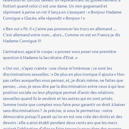
fortiori quand celui ci est une dame. Un rien goguenard et
réprimant à peine un rot il lança en s'asseyant : « Bonjour Madame
Connigue » Glacée, elle répondit « Bonjour ! »
« Ben oui » fit- il « j'aime pas prononcer les trucs en allemand ....
C'est allemand votre nom... alors... Comme on est en France je dis
Madame Connigue !!!
L'animateur, agacé le coupa : » pouvez vous poser une première
question à Madame la Secrétaire d'Etat. »
« Oui oui , n'ayez crainte : une chose m'intéresse ; ce sont les
discriminations sexuelles : » De plus en plus ironique il ajouta « Non
pas celles auxquelles vous pensez, et, je dirais même, ne faites que
penser, ...non, je veux dire par la discrimination entre ceux à qui leur
position sociale ou leur physique permet d'avoir des relations
sexuelles quand ils le veulent et les autres qui en sont privés.
Somme toute que comptez vous faire pour garantir un droit à baiser
sans discriminations ? Je précise, si vous le permettez : notre
démocratie puisqu'il paraît qu'on en est une crée des droits et des
devoirs : elle a ainsi établi pendant deux cents ans que les mecs
avaient l'obligation d'aller se faire trouer la peau dans des guerres