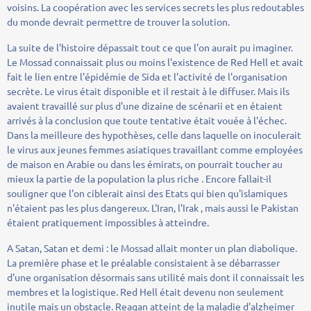
voisins. La coopération avec les services secrets les plus redoutables
du monde devrait permettre de trouver la solution.
La suite de l'histoire dépassait tout ce que l'on aurait pu imaginer.
Le Mossad connaissait plus ou moins l'existence de Red Hell et avait
fait le lien entre l'épidémie de Sida et l'activité de l'organisation
secrète. Le virus était disponible et il restait à le diffuser. Mais ils
avaient travaillé sur plus d'une dizaine de scénarii et en étaient
arrivés à la conclusion que toute tentative était vouée à l'échec.
Dans la meilleure des hypothèses, celle dans laquelle on inoculerait
le virus aux jeunes femmes asiatiques travaillant comme employées
de maison en Arabie ou dans les émirats, on pourrait toucher au
mieux la partie de la population la plus riche . Encore fallait-il
souligner que l'on ciblerait ainsi des Etats qui bien qu'islamiques
n'étaient pas les plus dangereux. L'Iran, l'Irak , mais aussi le Pakistan
étaient pratiquement impossibles à atteindre.
A Satan, Satan et demi : le Mossad allait monter un plan diabolique.
La première phase et le préalable consistaient à se débarrasser
d'une organisation désormais sans utilité mais dont il connaissait les
membres et la logistique. Red Hell était devenu non seulement
inutile mais un obstacle. Reagan atteint de la maladie d'alzheimer