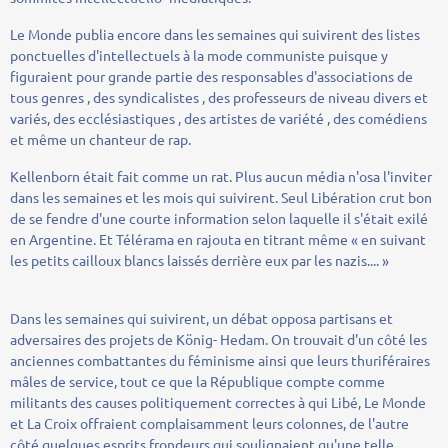
Le Monde publia encore dans les semaines qui suivirent des listes
ponctuelles d'intellectuels à la mode communiste puisque y
figuraient pour grande partie des responsables d'associations de
tous genres , des syndicalistes , des professeurs de niveau divers et
variés, des ecclésiastiques , des artistes de variété , des comédiens
et même un chanteur de rap.
Kellenborn était fait comme un rat. Plus aucun média n'osa l'inviter
dans les semaines et les mois qui suivirent. Seul Libération crut bon
de se fendre d'une courte information selon laquelle il s'était exilé
en Argentine. Et Télérama en rajouta en titrant même « en suivant
les petits cailloux blancs laissés derrière eux par les nazis.... »
Dans les semaines qui suivirent, un débat opposa partisans et
adversaires des projets de König- Hedam. On trouvait d'un côté les
anciennes combattantes du féminisme ainsi que leurs thuriféraires
mâles de service, tout ce que la République compte comme
militants des causes politiquement correctes à qui Libé, Le Monde
et La Croix offraient complaisamment leurs colonnes, de l'autre
côté quelques esprits frondeurs qui soulignaient qu'une telle