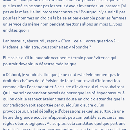
que les mâles ne sont pas les seuls à avoir inventées - au passage j'ai
pas vu la mère Halimi protester contre ça ! Pourquoi n'y aurait il pas
pour les hommes un droit à la baise et par exemple pour les femmes
un service du même nom pendant mettons allons un mois !... vous
en dites quoi ?
L'animateur , abasourdi , reprit « C'est... cela ... votre question ? ...
Madame la Ministre, vous souhaitez y répondre ?
Elle saisit qu'il lui faudrait occuper le terrain pour éviter ce qui
pourrait devenir un désastre médiatique.
« D'abord, je voudrais dire que je ne conteste évidemment pas le
droit des chaînes de télévision de faire leur travail d'information
comme elles l'entendent et à ce titre d'inviter qui elles souhaitent .
Qu'il me soit cependant permis de noter que les téléspectateurs, à
qui on doit le respect étaient sans doute en droit d'attendre que la
contradiction soit apportée par quelqu'un d'autre qu'un
provocateur. Un tel déballage d'obsessions sexuelles surtout à une
heure de grande écoute m'apparaît peu compatible avec certaines
règles déontologiques . Au surplus, cela constitue quelque part une
insulte à ceux qui, au gouvernement mais aussi dans les associations