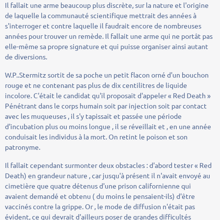
Il fallait une arme beaucoup plus discrète, sur la nature et l'origine
de laquelle la communauté scientifique mettrait des années à
s'interroger et contre laquelle il faudrait encore de nombreuses
années pour trouver un remède. Il fallait une arme qui ne portât pas
elle-même sa propre signature et qui puisse organiser ainsi autant
de diversions.
W.P..Stermitz sortit de sa poche un petit flacon orné d'un bouchon
rouge et ne contenant pas plus de dix centilitres de liquide
incolore. C'était le candidat qu'il proposait d'appeler « Red Death »
Pénétrant dans le corps humain soit par injection soit par contact
avec les muqueuses , il s'y tapissait et passée une période
d'incubation plus ou moins longue , il se réveillait et , en une année
conduisait les individus à la mort. On retint le poison et son
patronyme.
Il fallait cependant surmonter deux obstacles : d'abord tester « Red
Death) en grandeur nature , car jusqu'à présent il n'avait envoyé au
cimetière que quatre détenus d'une prison californienne qui
avaient demandé et obtenu ( du moins le pensaient-ils) d'être
vaccinés contre la grippe. Or , le mode de diffusion n'était pas
évident, ce qui devrait d'ailleurs poser de grandes difficultés