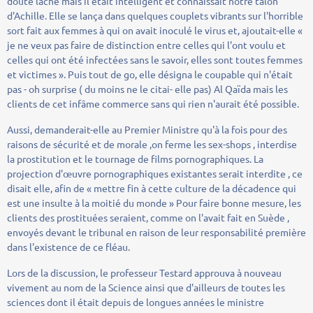
doute lâche mais il était intelligent et connaissait notre talon
d'Achille. Elle se lança dans quelques couplets vibrants sur l'horrible
sort fait aux femmes à qui on avait inoculé le virus et, ajoutait-elle «
je ne veux pas faire de distinction entre celles qui l'ont voulu et
celles qui ont été infectées sans le savoir, elles sont toutes femmes
et victimes ». Puis tout de go, elle désigna le coupable qui n'était
pas - oh surprise ( du moins ne le citai- elle pas) Al Qaïda mais les
clients de cet infâme commerce sans qui rien n'aurait été possible.
Aussi, demanderait-elle au Premier Ministre qu'à la fois pour des
raisons de sécurité et de morale ,on ferme les sex-shops , interdise
la prostitution et le tournage de films pornographiques. La
projection d'œuvre pornographiques existantes serait interdite , ce
disait elle, afin de « mettre fin à cette culture de la décadence qui
est une insulte à la moitié du monde » Pour faire bonne mesure, les
clients des prostituées seraient, comme on l'avait fait en Suède ,
envoyés devant le tribunal en raison de leur responsabilité première
dans l'existence de ce fléau.
Lors de la discussion, le professeur Testard approuva à nouveau
vivement au nom de la Science ainsi que d'ailleurs de toutes les
sciences dont il était depuis de longues années le ministre