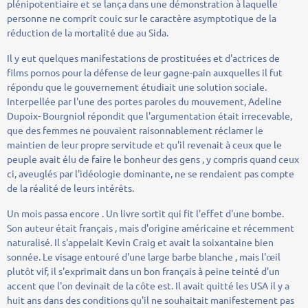
plénipotentiaire et se lança dans une démonstration à laquelle
personne ne comprit couic sur le caractère asymptotique de la
réduction de la mortalité due au Sida.
Il y eut quelques manifestations de prostituées et d'actrices de
films pornos pour la défense de leur gagne-pain auxquelles il fut
répondu que le gouvernement étudiait une solution sociale.
Interpellée par l'une des portes paroles du mouvement, Adeline
Dupoix- Bourgniol répondit que l'argumentation était irrecevable,
que des femmes ne pouvaient raisonnablement réclamer le
maintien de leur propre servitude et qu'il revenait à ceux que le
peuple avait élu de faire le bonheur des gens , y compris quand ceux
ci, aveuglés par l'idéologie dominante, ne se rendaient pas compte
de la réalité de leurs intérêts.
Un mois passa encore . Un livre sortit qui fit l'effet d'une bombe.
Son auteur était français , mais d'origine américaine et récemment
naturalisé. Il s'appelait Kevin Craig et avait la soixantaine bien
sonnée. Le visage entouré d'une large barbe blanche , mais l'œil
plutôt vif, il s'exprimait dans un bon français à peine teinté d'un
accent que l'on devinait de la côte est. Il avait quitté les USA il y a
huit ans dans des conditions qu'il ne souhaitait manifestement pas