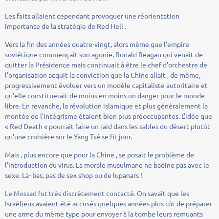
Les faits allaient cependant provoquer une réorientation
importante de la stratégie de Red Hell .
Vers la fin des années quatre-vingt, alors même que l'empire
soviétique commençait son agonie, Ronald Reagan qui venait de
quitter la Présidence mais continuait à être le chef d'orchestre de
l'organisation acquit la conviction que la Chine allait , de même,
progressivement évoluer vers un modèle capitaliste autoritaire et
qu'elle constituerait de moins en moins un danger pour le monde
libre. En revanche, la révolution islamique et plus généralement la
montée de l'intégrisme étaient bien plus préoccupantes. L'idée que
« Red Death « pourrait faire un raid dans les sables du désert plutôt
qu'une croisière sur le Yang Tsé se fit jour.
Mais , plus encore que pour la Chine , se posait le problème de
l'introduction du virus. La morale musulmane ne badine pas avec le
sexe. Là- bas, pas de sex shop ou de lupanars !
Le Mossad fut très discrètement contacté. On savait que les
Israéliens avaient été accusés quelques années plus tôt de préparer
une arme du même type pour envoyer à la tombe leurs remuants