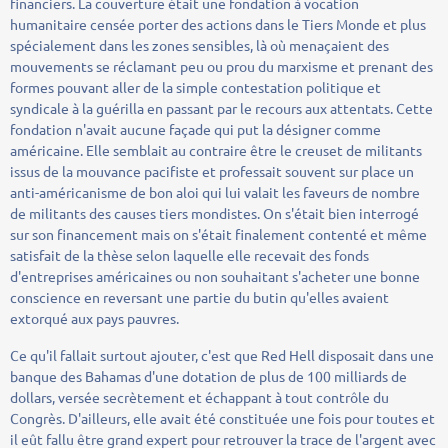
financiers. La couverture était une fondation à vocation
humanitaire censée porter des actions dans le Tiers Monde et plus
spécialement dans les zones sensibles, là où menaçaient des
mouvements se réclamant peu ou prou du marxisme et prenant des
formes pouvant aller de la simple contestation politique et
syndicale à la guérilla en passant par le recours aux attentats. Cette
fondation n'avait aucune façade qui put la désigner comme
américaine. Elle semblait au contraire être le creuset de militants
issus de la mouvance pacifiste et professait souvent sur place un
anti-américanisme de bon aloi qui lui valait les faveurs de nombre
de militants des causes tiers mondistes. On s'était bien interrogé
sur son financement mais on s'était finalement contenté et même
satisfait de la thèse selon laquelle elle recevait des fonds
d'entreprises américaines ou non souhaitant s'acheter une bonne
conscience en reversant une partie du butin qu'elles avaient
extorqué aux pays pauvres.
Ce qu'il fallait surtout ajouter, c'est que Red Hell disposait dans une
banque des Bahamas d'une dotation de plus de 100 milliards de
dollars, versée secrètement et échappant à tout contrôle du
Congrès. D'ailleurs, elle avait été constituée une fois pour toutes et
il eût fallu être grand expert pour retrouver la trace de l'argent avec