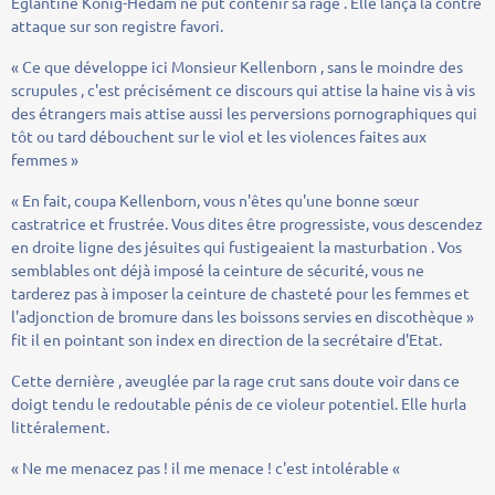
Eglantine König-Hedam ne put contenir sa rage . Elle lança la contre
attaque sur son registre favori.
« Ce que développe ici Monsieur Kellenborn , sans le moindre des
scrupules , c'est précisément ce discours qui attise la haine vis à vis
des étrangers mais attise aussi les perversions pornographiques qui
tôt ou tard débouchent sur le viol et les violences faites aux
femmes »
« En fait, coupa Kellenborn, vous n'êtes qu'une bonne sœur
castratrice et frustrée. Vous dites être progressiste, vous descendez
en droite ligne des jésuites qui fustigeaient la masturbation . Vos
semblables ont déjà imposé la ceinture de sécurité, vous ne
tarderez pas à imposer la ceinture de chasteté pour les femmes et
l'adjonction de bromure dans les boissons servies en discothèque »
fit il en pointant son index en direction de la secrétaire d'Etat.
Cette dernière , aveuglée par la rage crut sans doute voir dans ce
doigt tendu le redoutable pénis de ce violeur potentiel. Elle hurla
littéralement.
« Ne me menacez pas ! il me menace ! c'est intolérable «