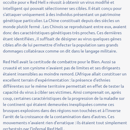
occulte pour « Red Hell » réussit à obtenir un virus modifié et
intelligent qui pouvait sélectionner ses cibles. Il était conçu pour
s'attaquer uniquement à des individus présentant un patrimoine
génétique particulier. La Chine constituait depuis des siècles un
monde plutôt fermé . Les Chinois se reproduisant entre eux, avaient
donc des caractéristiques génétiques très proches. Ces dernières
étant identifiées , il suffisait de désigner au virus quelques gênes
cibles afin de lui permettre d'infecter la population sans grands
dommages collatéraux comme on dit dans le langage militaire.
Red Hell avait la certitude de combattre pour le Bien. Aussi sa
cruauté et son cynisme n'avaient pas de limites et ses dirigeants
étaient insensibles au moindre remord. L'Afrique allait constituer un
excellent terrain d'expérimentation : la présence d'ethnies
différentes sur le même territoire permettait en effet de tester la
capacité du virus à cibler ses victimes. Ainsi comprenait on, après
coup, certaines caractéristiques de la progression de la maladie sur
le continent qui étaient demeurées inexpliquées comme ces
brusques explosions dans des régions non touchées et à l'inverse
l'arrêt de la croissance de la contamination dans d'autres. Ces
mouvements n'avaient rien d'erratique : ils étaient tout simplement
orchestrés par l'infernal Red Hell .