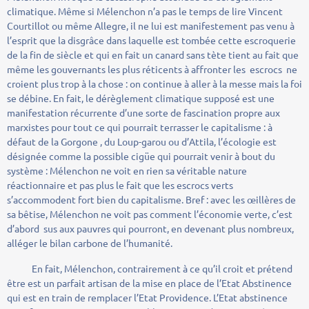
climatique. Même si Mélenchon n’a pas le temps de lire Vincent
Courtillot ou même Allegre, il ne lui est manifestement pas venu à
l’esprit que la disgrâce dans laquelle est tombée cette escroquerie
de la fin de siècle et qui en fait un canard sans tète tient au fait que
même les gouvernants les plus réticents à affronter les escrocs ne
croient plus trop à la chose : on continue à aller à la messe mais la foi
se débine. En fait, le dérèglement climatique supposé est une
manifestation récurrente d’une sorte de fascination propre aux
marxistes pour tout ce qui pourrait terrasser le capitalisme : à
défaut de la Gorgone , du Loup-garou ou d’Attila, l’écologie est
désignée comme la possible cigüe qui pourrait venir à bout du
système : Mélenchon ne voit en rien sa véritable nature
réactionnaire et pas plus le fait que les escrocs verts
s’accommodent fort bien du capitalisme. Bref : avec les œillères de
sa bêtise, Mélenchon ne voit pas comment l’économie verte, c’est
d’abord sus aux pauvres qui pourront, en devenant plus nombreux,
alléger le bilan carbone de l’humanité.
En fait, Mélenchon, contrairement à ce qu’il croit et prétend
être est un parfait artisan de la mise en place de l’Etat Abstinence
qui est en train de remplacer l’Etat Providence. L’Etat abstinence