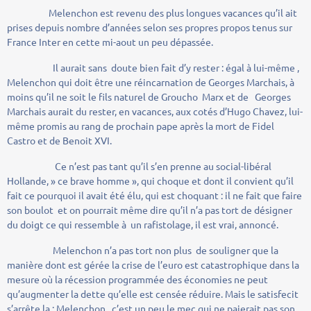
Melenchon est revenu des plus longues vacances qu’il ait
prises depuis nombre d’années selon ses propres propos tenus sur
France Inter en cette mi-aout un peu dépassée.
Il aurait sans doute bien fait d’y rester : égal à lui-même ,
Melenchon qui doit être une réincarnation de Georges Marchais, à
moins qu’il ne soit le fils naturel de Groucho Marx et de Georges
Marchais aurait du rester, en vacances, aux cotés d’Hugo Chavez, lui-
même promis au rang de prochain pape après la mort de Fidel
Castro et de Benoit XVI.
Ce n’est pas tant qu’il s’en prenne au social-libéral
Hollande, » ce brave homme », qui choque et dont il convient qu’il
fait ce pourquoi il avait été élu, qui est choquant : il ne fait que faire
son boulot et on pourrait même dire qu’il n’a pas tort de désigner
du doigt ce qui ressemble à un rafistolage, il est vrai, annoncé.
Melenchon n’a pas tort non plus de souligner que la
manière dont est gérée la crise de l’euro est catastrophique dans la
mesure où la récession programmée des économies ne peut
qu’augmenter la dette qu’elle est censée réduire. Mais le satisfecit
s’arrête la : Melenchon , c’est un peu le mec qui ne paierait pas son