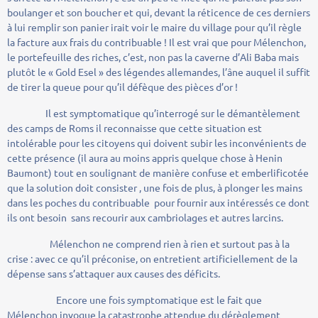
boulanger et son boucher et qui, devant la réticence de ces derniers
à lui remplir son panier irait voir le maire du village pour qu’il règle
la facture aux frais du contribuable ! Il est vrai que pour Mélenchon,
le portefeuille des riches, c’est, non pas la caverne d’Ali Baba mais
plutôt le « Gold Esel » des légendes allemandes, l’âne auquel il suffit
de tirer la queue pour qu’il défèque des pièces d’or !
Il est symptomatique qu’interrogé sur le démantèlement
des camps de Roms il reconnaisse que cette situation est
intolérable pour les citoyens qui doivent subir les inconvénients de
cette présence (il aura au moins appris quelque chose à Henin
Baumont) tout en soulignant de manière confuse et emberlificotée
que la solution doit consister , une fois de plus, à plonger les mains
dans les poches du contribuable pour fournir aux intéressés ce dont
ils ont besoin sans recourir aux cambriolages et autres larcins.
Mélenchon ne comprend rien à rien et surtout pas à la
crise : avec ce qu’il préconise, on entretient artificiellement de la
dépense sans s’attaquer aux causes des déficits.
Encore une fois symptomatique est le fait que
Mélenchon invoque la catastrophe attendue du dérèglement