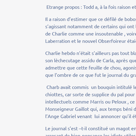
Etrange propos : Todd a, à la fois raison et
Il a raison d’estimer que ce défilé de bob
s’agissant notamment de certains qui ont 
de Charlie comme une insoutenable , voire
Laberration et le nouvel Obserfoireur étai
Charlie hebdo n’était s’ailleurs pas tout b
son lèchecutage assidu de Carla, après que 
admettre que cette feuille de chou, agoni
que l’ombre de ce que fut le journal du g
Charb avait commis un bouquin intitulé le
chiottes, car sorte de supplice du pal pour
intellectuels comme Marris ou Peloux , ce 
Monseigneur Gaillot qui, aux temps béni 
l’Ange Gabriel venant lui annoncer qu’il ét
Le journal s’est –t-il constitué un magot 
arrosant de bien-pensance les idiots utile