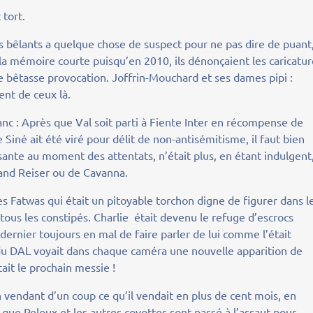
 tort.
os bêlants a quelque chose de suspect pour ne pas dire de puant
la mémoire courte puisqu’en 2010, ils dénonçaient les caricatu
 bêtasse provocation. Joffrin-Mouchard et ses dames pipi :
ent de ceux là.
lanc : Après que Val soit parti à Fiente Inter en récompense de
Siné ait été viré pour délit de non-antisémitisme, il faut bien
sante au moment des attentats, n’était plus, en étant indulgent
rand Reiser ou de Cavanna.
s Fatwas qui était un pitoyable torchon digne de figurer dans l
 tous les constipés. Charlie était devenu le refuge d’escrocs
dernier toujours en mal de faire parler de lui comme l’était
du DAL voyait dans chaque caméra une nouvelle apparition de
ait le prochain messie !
en vendant d’un coup ce qu’il vendait en plus de cent mois, en
s que Peloux et les autres coyottes sont passé à l’assaut pour