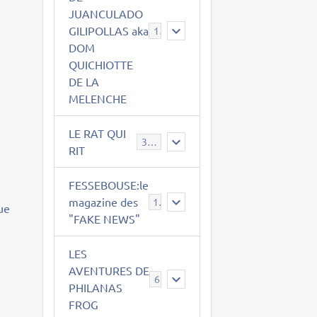
JUANCULADO
GILIPOLLAS aka
119
DOM
QUICHIOTTE
DE LA
MELENCHE
LE RAT QUI
t
395
RIT
FESSEBOUSE:le
magazine des
19
que
"FAKE NEWS"
LES
AVENTURES DE
6
PHILANAS
FROG