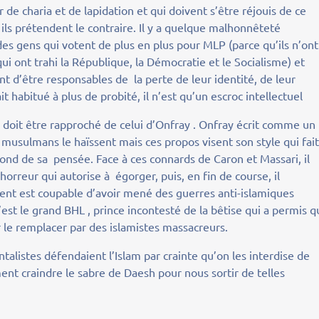
de charia et de lapidation et qui doivent s’être réjouis de ce
ils prétendent le contraire. Il y a quelque malhonnêteté
es gens qui votent de plus en plus pour MLP (parce qu’ils n’ont
qui ont trahi la République, la Démocratie et le Socialisme) et
hent d’être responsables de la perte de leur identité, de leur
t habitué à plus de probité, il n’est qu’un escroc intellectuel
it être rapproché de celui d’Onfray . Onfray écrit comme un
 musulmans le haïssent mais ces propos visent son style qui fai
e fond de sa pensée. Face à ces connards de Caron et Massari, il
orreur qui autorise à égorger, puis, en fin de course, il
ent est coupable d’avoir mené des guerres anti-islamiques
est le grand BHL , prince incontesté de la bêtise qui a permis 
r le remplacer par des islamistes massacreurs.
entalistes défendaient l’Islam par crainte qu’on les interdise de
ent craindre le sabre de Daesh pour nous sortir de telles