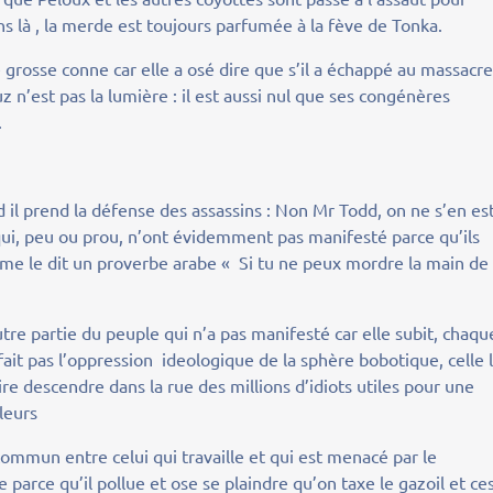
ns là , la merde est toujours parfumée à la fève de Tonka.
sse conne car elle a osé dire que s’il a échappé au massacre
 n’est pas la lumière : il est aussi nul que ses congénères
.
 prend la défense des assassins : Non Mr Todd, on ne s’en es
 qui, peu ou prou, n’ont évidemment pas manifesté parce qu’ils
mme le dit un proverbe arabe « Si tu ne peux mordre la main de
e partie du peuple qui n’a pas manifesté car elle subit, chaqu
 fait pas l’oppression ideologique de la sphère bobotique, celle 
e descendre dans la rue des millions d’idiots utiles pour une
lleurs
mun entre celui qui travaille et qui est menacé par le
parce qu’il pollue et ose se plaindre qu’on taxe le gazoil et ce