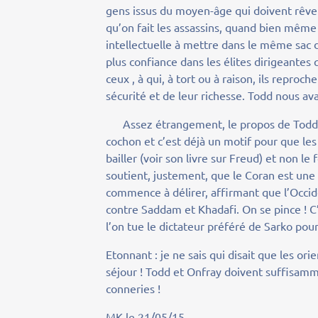
gens issus du moyen-âge qui doivent rêver 
qu’on fait les assassins, quand bien même 
intellectuelle à mettre dans le même sac d
plus confiance dans les élites dirigeantes 
ceux , à qui, à tort ou à raison, ils reproc
sécurité et de leur richesse. Todd nous avai
Assez étrangement, le propos de Todd do
cochon et c’est déjà un motif pour que les
bailler (voir son livre sur Freud) et non l
soutient, justement, que le Coran est une h
commence à délirer, affirmant que l’Occid
contre Saddam et Khadafi. On se pince ! C’
l’on tue le dictateur préféré de Sarko pou
Etonnant : je ne sais qui disait que les ori
séjour ! Todd et Onfray doivent suffisamm
conneries !
MK le 21/05/15