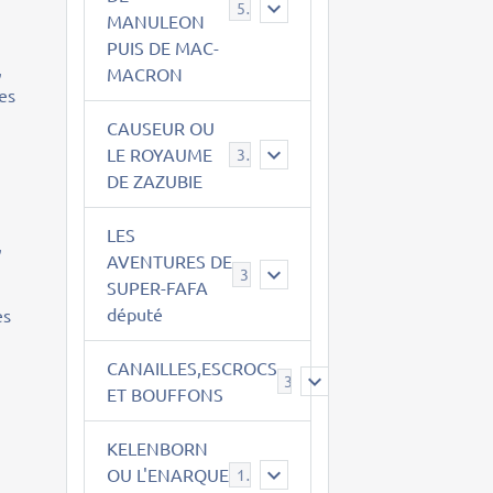
543
MANULEON
PUIS DE MAC-
,
MACRON
res
CAUSEUR OU
LE ROYAUME
38
DE ZAZUBIE
LES
,
AVENTURES DE
3
SUPER-FAFA
député
es
CANAILLES,ESCROCS
385
ET BOUFFONS
KELENBORN
OU L'ENARQUE
14