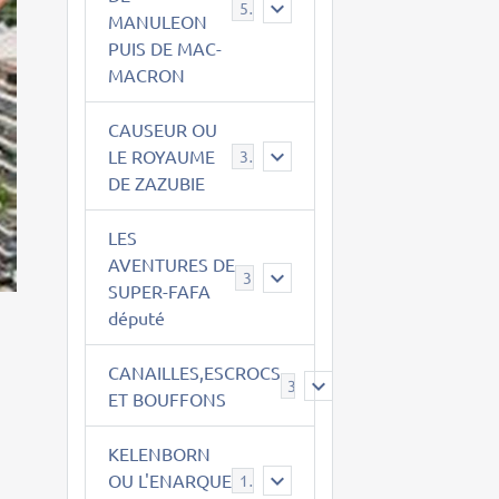
543
MANULEON
PUIS DE MAC-
MACRON
CAUSEUR OU
LE ROYAUME
38
DE ZAZUBIE
LES
AVENTURES DE
3
SUPER-FAFA
député
CANAILLES,ESCROCS
385
ET BOUFFONS
KELENBORN
OU L'ENARQUE
14