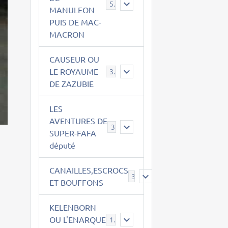
543
MANULEON
PUIS DE MAC-
MACRON
CAUSEUR OU
LE ROYAUME
38
DE ZAZUBIE
LES
AVENTURES DE
3
SUPER-FAFA
député
CANAILLES,ESCROCS
385
ET BOUFFONS
KELENBORN
OU L'ENARQUE
14