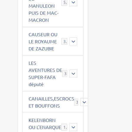
543
MANULEON
PUIS DE MAC-
MACRON
CAUSEUR OU
LE ROYAUME
38
DE ZAZUBIE
LES
AVENTURES DE
3
SUPER-FAFA
député
CANAILLES,ESCROCS
385
ET BOUFFONS
KELENBORN
OU L'ENARQUE
14