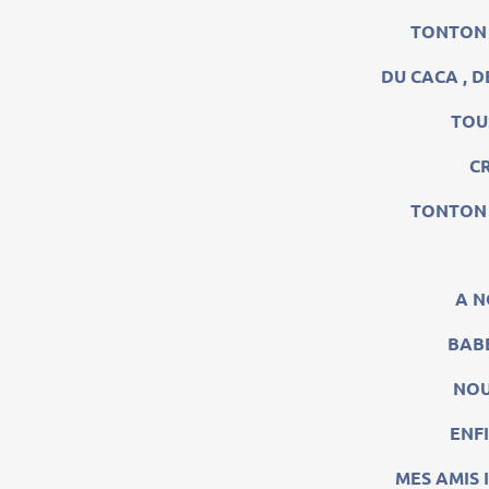
TONTON 
DU CACA , D
TOU
C
TONTON 
A N
BABE
NOU
ENFI
MES AMIS 