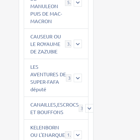
543
MANULEON
PUIS DE MAC-
MACRON
CAUSEUR OU
LE ROYAUME
38
DE ZAZUBIE
LES
AVENTURES DE
3
SUPER-FAFA
député
CANAILLES,ESCROCS
385
ET BOUFFONS
KELENBORN
OU L'ENARQUE
14