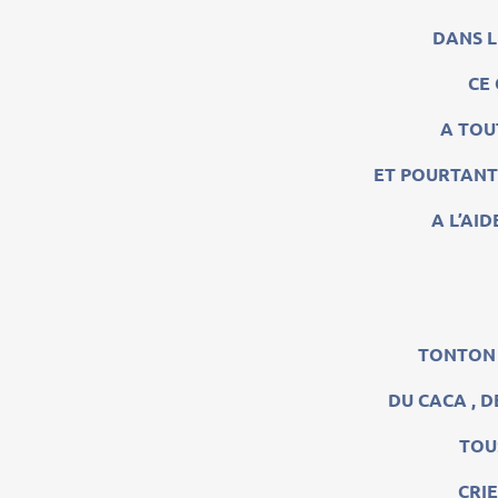
DANS L
CE 
A TOU
ET POURTANT 
A L’AI
TONTON 
DU CACA , D
TOU
CRI