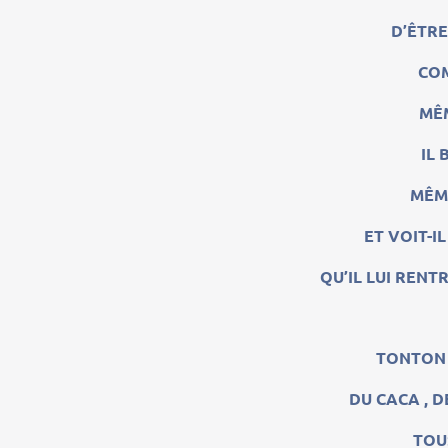
D’ÊTR
COM
MÊ
IL
MÊME
ET VOIT-I
QU’IL LUI RENT
TONTON 
DU CACA , D
TOU