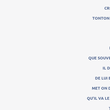
CR
TONTON 
QUE SOUVE
IL 
DE LUI
MET ON 
QU’IL VA L