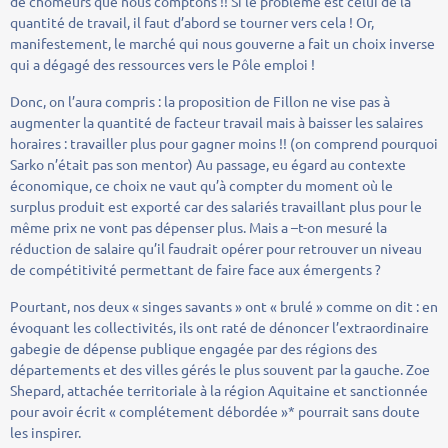
de chômeurs que nous comptons !! Si le problème est celui de la
quantité de travail, il faut d’abord se tourner vers cela ! Or,
manifestement, le marché qui nous gouverne a fait un choix inverse
qui a dégagé des ressources vers le Pôle emploi !
Donc, on l’aura compris : la proposition de Fillon ne vise pas à
augmenter la quantité de facteur travail mais à baisser les salaires
horaires : travailler plus pour gagner moins !! (on comprend pourquoi
Sarko n’était pas son mentor) Au passage, eu égard au contexte
économique, ce choix ne vaut qu’à compter du moment où le
surplus produit est exporté car des salariés travaillant plus pour le
même prix ne vont pas dépenser plus. Mais a –t-on mesuré la
réduction de salaire qu’il faudrait opérer pour retrouver un niveau
de compétitivité permettant de faire face aux émergents ?
Pourtant, nos deux « singes savants » ont « brulé » comme on dit : en
évoquant les collectivités, ils ont raté de dénoncer l’extraordinaire
gabegie de dépense publique engagée par des régions des
départements et des villes gérés le plus souvent par la gauche. Zoe
Shepard, attachée territoriale à la région Aquitaine et sanctionnée
pour avoir écrit « complétement débordée »* pourrait sans doute
les inspirer.