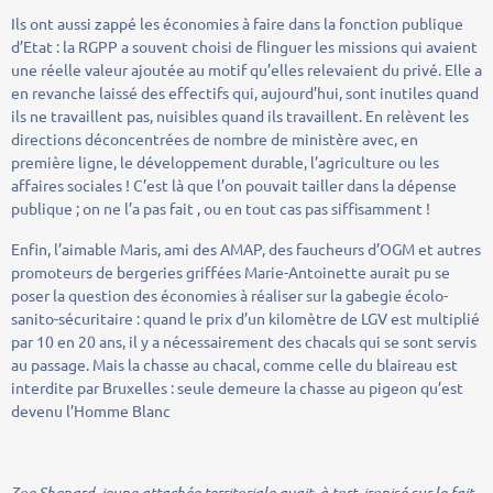
Ils ont aussi zappé les économies à faire dans la fonction publique
d’Etat : la RGPP a souvent choisi de flinguer les missions qui avaient
une réelle valeur ajoutée au motif qu’elles relevaient du privé. Elle a
en revanche laissé des effectifs qui, aujourd’hui, sont inutiles quand
ils ne travaillent pas, nuisibles quand ils travaillent. En relèvent les
directions déconcentrées de nombre de ministère avec, en
première ligne, le développement durable, l’agriculture ou les
affaires sociales ! C’est là que l’on pouvait tailler dans la dépense
publique ; on ne l’a pas fait , ou en tout cas pas siffisamment !
Enfin, l’aimable Maris, ami des AMAP, des faucheurs d’OGM et autres
promoteurs de bergeries griffées Marie-Antoinette aurait pu se
poser la question des économies à réaliser sur la gabegie écolo-
sanito-sécuritaire : quand le prix d’un kilomètre de LGV est multiplié
par 10 en 20 ans, il y a nécessairement des chacals qui se sont servis
au passage. Mais la chasse au chacal, comme celle du blaireau est
interdite par Bruxelles : seule demeure la chasse au pigeon qu’est
devenu l’Homme Blanc
Zoe Shepard, jeune attachée territoriale avait, à tort, ironisé sur le fait