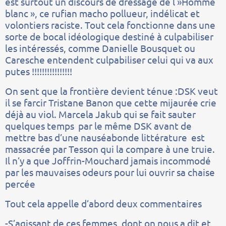
est surtout un discours de dressage de l »Homme
blanc », ce rufian macho pollueur, indélicat et
volontiers raciste. Tout cela fonctionne dans une
sorte de bocal idéologique destiné à culpabiliser
les intéressés, comme Danielle Bousquet ou
Caresche entendent culpabiliser celui qui va aux
putes !!!!!!!!!!!!!!!!
On sent que la frontière devient ténue :DSK veut
il se farcir Tristane Banon que cette mijaurée crie
déjà au viol. Marcela Jakub qui se fait sauter
quelques temps par le même DSK avant de
mettre bas d’une nauséabonde littérature est
massacrée par Tesson qui la compare à une truie.
Il n’y a que Joffrin-Mouchard jamais incommodé
par les mauvaises odeurs pour lui ouvrir sa chaise
percée
Tout cela appelle d’abord deux commentaires
-S’agissant de ces femmes, dont on nous a dit et