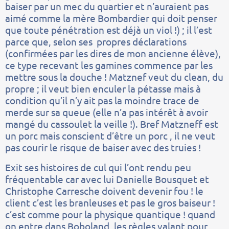
baiser par un mec du quartier et n’auraient pas
aimé comme la mère Bombardier qui doit penser
que toute pénétration est déjà un viol !) ; il l’est
parce que, selon ses propres déclarations
(confirmées par les dires de mon ancienne élève),
ce type recevant les gamines commence par les
mettre sous la douche ! Matznef veut du clean, du
propre ; il veut bien enculer la pétasse mais à
condition qu’il n’y ait pas la moindre trace de
merde sur sa queue (elle n’a pas intérêt à avoir
mangé du cassoulet la veille !). Bref Matzneff est
un porc mais conscient d’être un porc , il ne veut
pas courir le risque de baiser avec des truies !
Exit ses histoires de cul qui l’ont rendu peu
fréquentable car avec lui Danielle Bousquet et
Christophe Carresche doivent devenir fou ! le
client c’est les branleuses et pas le gros baiseur !
c’est comme pour la physique quantique ! quand
on entre dans Boboland, les règles valant pour