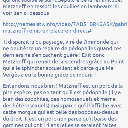
Matzneff en ressort les couilles en lambeaux !!!!
voir lien ci-dessous
http://nemesistv.info/video/7AB51BRK2ASK/gabri
matzneff-remis-en-place-en-direct#
Il disparaitra du paysage, viré de l’Immonde qui
ne peut être un repaire de pédophiles quand ces
derniers ne s’en cachent guère ! Exit donc
Matzneff qui renait de ses cendres grâce au Point
qui a le sphincter accueillant et parce que Me
Vergès a eu la bonne grâce de mourir !
Entendons-nous bien ! Matzneff est un porc de la
pire espèce, pas en tant qu’il est pédophile (il y a
bien des zoophiles, des homosexuels et même
des hétérosexuels) mais parce qu’il l’affiche avec
cette morgue qui est celle des bobos au-dessus
du droit. Il est un porc non parce qu’il baise des
gamines qui ont 14 ans (elles se seraient faites