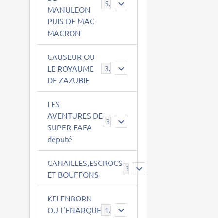
543
MANULEON
PUIS DE MAC-
MACRON
CAUSEUR OU
LE ROYAUME
38
DE ZAZUBIE
LES
AVENTURES DE
3
SUPER-FAFA
député
CANAILLES,ESCROCS
385
ET BOUFFONS
KELENBORN
OU L'ENARQUE
14