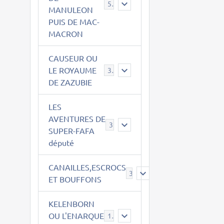
543
MANULEON
PUIS DE MAC-
MACRON
CAUSEUR OU
LE ROYAUME
38
DE ZAZUBIE
LES
AVENTURES DE
3
SUPER-FAFA
député
CANAILLES,ESCROCS
385
ET BOUFFONS
KELENBORN
OU L'ENARQUE
14