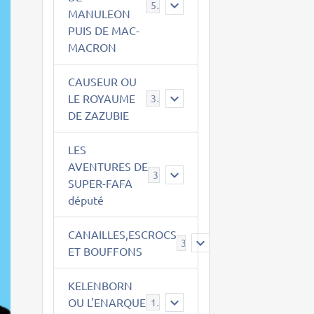
543
MANULEON
PUIS DE MAC-
MACRON
CAUSEUR OU
LE ROYAUME
38
DE ZAZUBIE
LES
AVENTURES DE
3
SUPER-FAFA
député
CANAILLES,ESCROCS
385
ET BOUFFONS
KELENBORN
OU L'ENARQUE
14