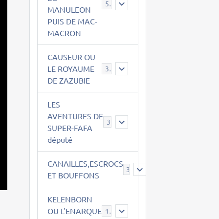
543
MANULEON
PUIS DE MAC-
MACRON
CAUSEUR OU
LE ROYAUME
38
DE ZAZUBIE
LES
AVENTURES DE
3
SUPER-FAFA
député
CANAILLES,ESCROCS
385
ET BOUFFONS
KELENBORN
OU L'ENARQUE
14