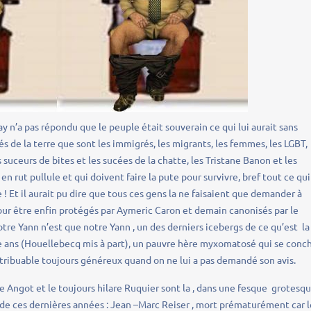
y n’a pas répondu que le peuple était souverain ce qui lui aurait sans
 de la terre que sont les immigrés, les migrants, les femmes, les LGBT,
 suceurs de bites et les sucées de la chatte, les Tristane Banon et les
n rut pullule et qui doivent faire la pute pour survivre, bref tout ce qui
 ! Et il aurait pu dire que tous ces gens la ne faisaient que demander à
ur être enfin protégés par Aymeric Caron et demain canonisés par le
otre Yann n’est que notre Yann , un des derniers icebergs de ce qu’est la
te ans (Houellebecq mis à part), un pauvre hère myxomatosé qui se conc
ntribuable toujours généreux quand on ne lui a pas demandé son avis.
re Angot et le toujours hilare Ruquier sont la , dans une fesque grotesq
ts de ces dernières années : Jean –Marc Reiser , mort prématurément car 