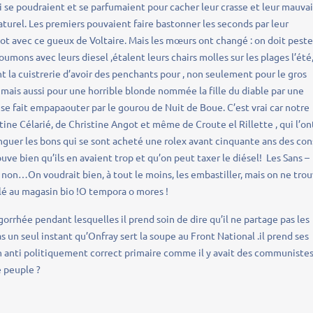
qui se poudraient et se parfumaient pour cacher leur crasse et leur mauva
aturel. Les premiers pouvaient faire bastonner les seconds par leur
ot avec ce gueux de Voltaire. Mais les mœurs ont changé : on doit peste
umons avec leurs diesel ,étalent leurs chairs molles sur les plages l’été
 la cuistrerie d’avoir des penchants pour , non seulement pour le gros
mais aussi pour une horrible blonde nommée la fille du diable par une
 se fait empapaouter par le gourou de Nuit de Boue. C’est vrai car notre
ine Célarié, de Christine Angot et même de Croute el Rillette , qui l’on
nguer les bons qui se sont acheté une rolex avant cinquante ans des con
ve bien qu’ils en avaient trop et qu’on peut taxer le diésel! Les Sans –
 non…On voudrait bien, à tout le moins, les embastiller, mais on ne tro
lé au magasin bio !O tempora o mores !
rhée pendant lesquelles il prend soin de dire qu’il ne partage pas les
s un seul instant qu’Onfray sert la soupe au Front National .il prend ses
 un anti politiquement correct primaire comme il y avait des communiste
le peuple ?