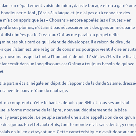
levé dans un département voisin du mien , dans le bocage et en a gardé un
ondieuserie. Moi , j’étais à la laïque et je n’ai pas eu à connaitre des
e m’a t-on appris que les « Chouans » encore appelés les « Poutes » en
 gonfle ses plumes, n’étaient pas nécessairement des gens animés par le
t distribuées par le Créateur. Onfray me parait en perpétuelle
 minutes plus tard ce qu’il vient de développer. Il a raison de dire , de
r que l’Islam est une religion de cons mais pourquoi vient il dire ensuit
ays musulmans qui la font à l’humanité depuis 12 siècles ?Et s’il me lisait
t se lancerait dans un long discours car Onfray a toujours besoin de quinze
ne.
a partie était inégale en dépit de l’appoint de la dinde Salamé, dressé
 sauver le pauvre Yann du naufrage.
t on comprend qu’elle le hante : depuis que BHL et tous ses amis lui
 que la forme moderne de la lèpre , nouveau déguisement de la bête
 il y avait peuple . Le peuple serait-il une autre appellation de ce qu’un
 des gueux. En effet, autrefois, tout le monde était sans dents , y comp
palais en lui en extrayant une. Cette caractéristique n’avait donc aucun