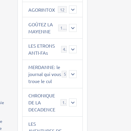
AGORINTOX
12
GOÛTEZ LA
189
MAYENNE
LES ETRONS
4
ANTI-FAs
MERDANNE: le
journal qui vous
5
troue le cul
CHRONIQUE
DE LA
hie
12
DECADENCE
ue
LES
le
AVENTURES DE