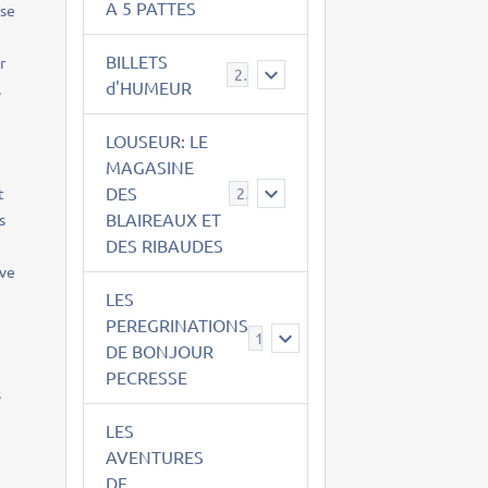
A 5 PATTES
ise
BILLETS
r
2
d'HUMEUR
,
LOUSEUR: LE
MAGASINE
DES
t
21
BLAIREAUX ET
s
DES RIBAUDES
uve
LES
PEREGRINATIONS
14
DE BONJOUR
PECRESSE
s
LES
AVENTURES
DE