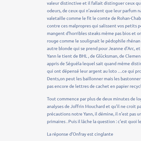
valeur distinctive et il fallait distinguer ceux 
odeurs, de ceux qui n’avaient que leur parfum n
valetaille comme le fit le comte de Rohan-Chab
contre ces malpropres qui salissent vos petits po
mangent d’horribles steaks même pas bios et ont
rouge comme le soulignait le pédophile rhénan 
autre blonde qui se prend pour Jeanne d’Arc, et
Yann le tient de BHL , de Glücksman, de Clement
appris de Séguéla lequel sait quand même disti
qui ont dépensé leur argent au loto …ce qui prou
Dents,on peut les baillonner mais les bastonner
pas encore de lettres de cachet en papier recyc
Tout commence par plus de deux minutes de logor
analyses de Joffrin Mouchard et qu’il ne croit pa
précautions notre Yann, il démine, il n’est pas
primaires . Puis il lâche la question : c’est quoi 
La réponse d’Onfray est cinglante