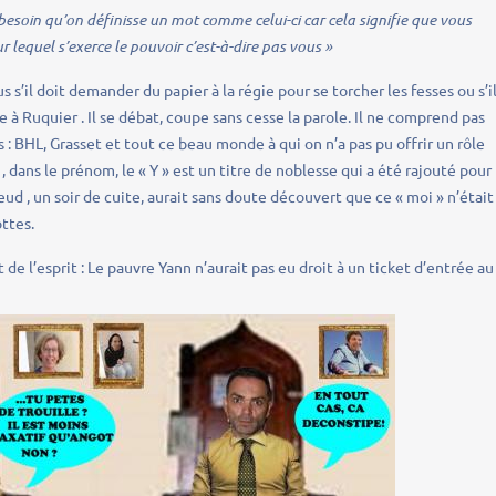
esoin qu’on définisse un mot comme celui-ci car cela signifie que vous
ur lequel s’exerce le pouvoir c’est-à-dire pas vous »
s’il doit demander du papier à la régie pour se torcher les fesses ou s’il
e à Ruquier . Il se débat, coupe sans cesse la parole. Il ne comprend pas
: BHL, Grasset et tout ce beau monde à qui on n’a pas pu offrir un rôle
 , dans le prénom, le « Y » est un titre de noblesse qui a été rajouté pour
eud , un soir de cuite, aurait sans doute découvert que ce « moi » n’était
ottes.
 de l’esprit : Le pauvre Yann n’aurait pas eu droit à un ticket d’entrée au