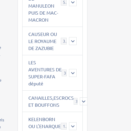
543
e
MANULEON
PUIS DE MAC-
MACRON
CAUSEUR OU
LE ROYAUME
38
e
DE ZAZUBIE
,
LES
AVENTURES DE
3
SUPER-FAFA
e
député
CANAILLES,ESCROCS
385
ET BOUFFONS
KELENBORN
ris
OU L'ENARQUE
14
e