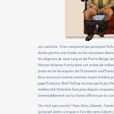
uis crachote . Il ne comprend pas pourquoi Onfra
doute permis une tirade sur les nouveaux damnés
les mignons de Jack Lang et de Pierre Bergé, les
futures Arianne Fornia dont cet océan de mâles e
porte en lui les espoirs de l’humanité souffrante
être reconnus comme animaux à part entière po
pape François. Bref Onfray ne joue pas le jeu !N
médiocrité littéraire française depuis cinquan
lamentablement sur la chaise offerte par le co
On n’est pas couché ! Non, Moix, Salamé , l’amè
qu’aurait aimé « croquer » l’un des rares talen