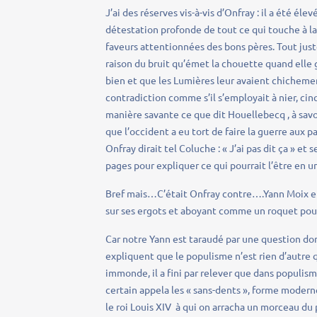
J’ai des réserves vis-à-vis d’Onfray : il a été é
détestation profonde de tout ce qui touche à la b
faveurs attentionnées des bons pères. Tout just
raison du bruit qu’émet la chouette quand elle
bien et que les Lumières leur avaient chichemen
contradiction comme s’il s’employait à nier, cinq
manière savante ce que dit Houellebecq , à savoi
que l’occident a eu tort de faire la guerre aux p
Onfray dirait tel Coluche : « J’ai pas dit ça » e
pages pour expliquer ce qui pourrait l’être en u
Bref mais…C’était Onfray contre….Yann Moix et l
sur ses ergots et aboyant comme un roquet pour
Car notre Yann est taraudé par une question don
expliquent que le populisme n’est rien d’autre
immonde, il a fini par relever que dans populisme
certain appela les « sans-dents », forme moderne
le roi Louis XIV à qui on arracha un morceau du 