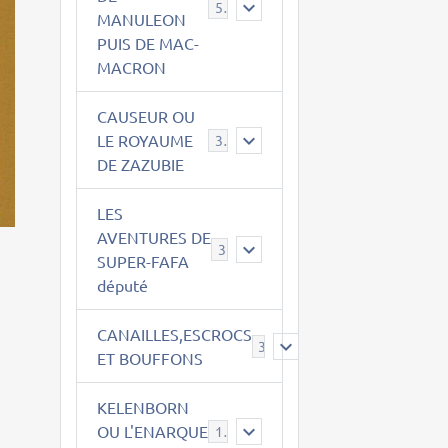
543
MANULEON
PUIS DE MAC-
MACRON
CAUSEUR OU
LE ROYAUME
38
DE ZAZUBIE
LES
AVENTURES DE
3
SUPER-FAFA
député
CANAILLES,ESCROCS
385
ET BOUFFONS
KELENBORN
OU L'ENARQUE
14