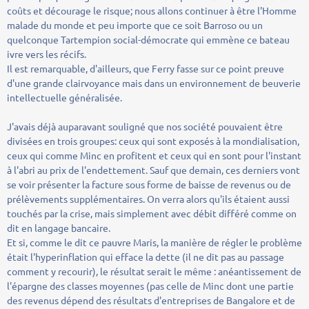
coûts et décourage le risque; nous allons continuer à être l'Homme
malade du monde et peu importe que ce soit Barroso ou un
quelconque Tartempion social-démocrate qui emmène ce bateau
ivre vers les récifs.
Il est remarquable, d'ailleurs, que Ferry fasse sur ce point preuve
d'une grande clairvoyance mais dans un environnement de beuverie
intellectuelle généralisée.
J'avais déjà auparavant souligné que nos société pouvaient être
divisées en trois groupes: ceux qui sont exposés à la mondialisation,
ceux qui comme Minc en profitent et ceux qui en sont pour l'instant
à l'abri au prix de l'endettement. Sauf que demain, ces derniers vont
se voir présenter la facture sous forme de baisse de revenus ou de
prélèvements supplémentaires. On verra alors qu'ils étaient aussi
touchés par la crise, mais simplement avec débit différé comme on
dit en langage bancaire.
Et si, comme le dit ce pauvre Maris, la manière de régler le problème
était l'hyperinflation qui efface la dette (il ne dit pas au passage
comment y recourir), le résultat serait le même : anéantissement de
l'épargne des classes moyennes (pas celle de Minc dont une partie
des revenus dépend des résultats d'entreprises de Bangalore et de