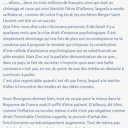
…. allons.... deux ou trois millions de français; ceux qui sont au
chômage et ceux qui vont bientôt l'être. D'ailleurs, Seguela a vendu
sa Rolex et , comme dit notre Fog local, les enchères Berger-Saint
Laurent ont été un un succès.
Que Minc nous dise cela n'étonnera personne. Il déclarait il y a
quelques mois que la crise était d'essence psychologique. Il est
simplement dommage qu'une fois de plus son inconséquence ne le
conduise pas à proposer le remède qui s'impose: la constitution
d'une cellule d'assistance psychologique qui se substituerait au
pôle emploi. Mais Zinc est la parfaite démonstration de ce que ,
dans ce pays, le fait de raconter n'importe quoi avec une belle
constance n'est pas, en soi, du point de vue des média un obstacle à
continuer à parler.
C'est plus regrettable quand c'est dit par Ferry, lequel a le mérite
d'aller à l'encontre des modes et des idées creuses.
Donc Bourgeois dormez bien, tout ne va pas pour le mieux dans le
Royaume de France mais il suffit d'être patient. D'ailleurs, dit Minc,
comme l'inflation va reculer, même si elle n'est pas négative comme
dirait l'inimitable Christine Lagarde, le pouvoir d'achat des
fonctionnaires va mécaniquement augmenter. Tout de même pas