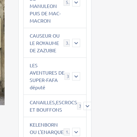
543
MANULEON
PUIS DE MAC-
MACRON
CAUSEUR OU
LE ROYAUME
38
DE ZAZUBIE
LES
AVENTURES DE
3
SUPER-FAFA
député
CANAILLES,ESCROCS
385
ET BOUFFONS
KELENBORN
OU L'ENARQUE
14