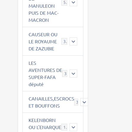
543
MANULEON
PUIS DE MAC-
MACRON
CAUSEUR OU
LE ROYAUME
38
DE ZAZUBIE
LES
AVENTURES DE
3
SUPER-FAFA
député
CANAILLES,ESCROCS
385
ET BOUFFONS
KELENBORN
OU L'ENARQUE
14