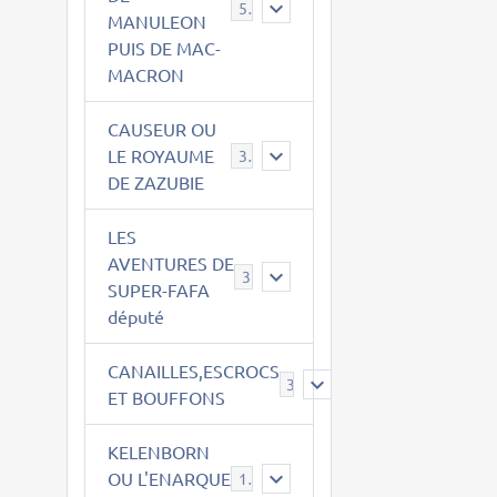
543
MANULEON
PUIS DE MAC-
MACRON
CAUSEUR OU
LE ROYAUME
38
DE ZAZUBIE
LES
AVENTURES DE
3
SUPER-FAFA
député
CANAILLES,ESCROCS
385
ET BOUFFONS
KELENBORN
OU L'ENARQUE
14