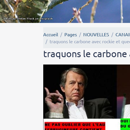
Accueil
Pages
NOUVELLES
CANAI
traquons le carbone avec rockie et qu
traquons le carbone