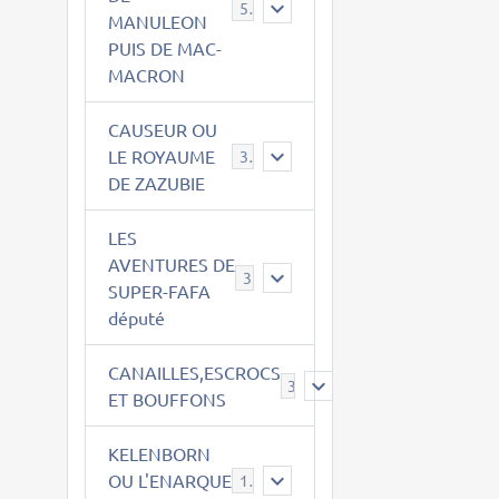
543
MANULEON
PUIS DE MAC-
MACRON
CAUSEUR OU
LE ROYAUME
38
DE ZAZUBIE
LES
AVENTURES DE
3
SUPER-FAFA
député
CANAILLES,ESCROCS
385
ET BOUFFONS
KELENBORN
OU L'ENARQUE
14