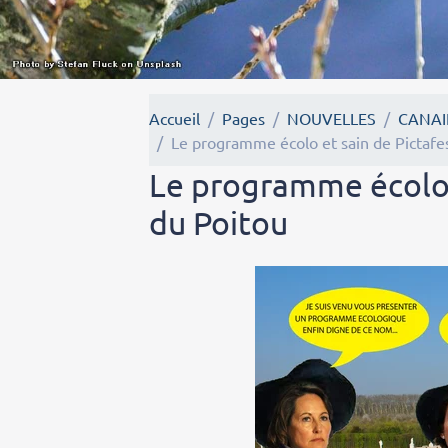
Accueil
Pages
NOUVELLES
CANAI
Le programme écolo et sain de Pictafe
Le programme écolo 
du Poitou