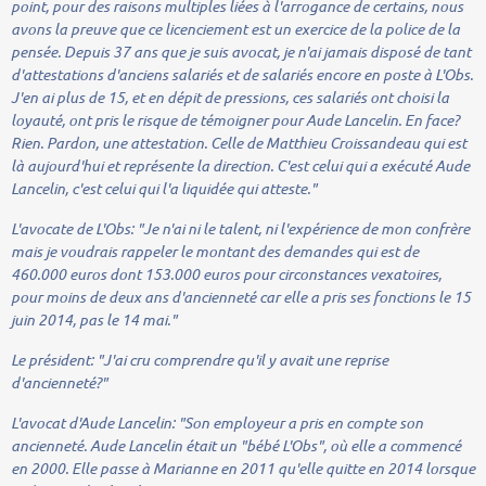
point, pour des raisons multiples liées à l'arrogance de certains, nous
avons la preuve que ce licenciement est un exercice de la police de la
pensée. Depuis 37 ans que je suis avocat, je n'ai jamais disposé de tant
d'attestations d'anciens salariés et de salariés encore en poste à L'Obs.
J'en ai plus de 15, et en dépit de pressions, ces salariés ont choisi la
loyauté, ont pris le risque de témoigner pour Aude Lancelin. En face?
Rien. Pardon, une attestation. Celle de Matthieu Croissandeau qui est
là aujourd'hui et représente la direction. C'est celui qui a exécuté Aude
Lancelin, c'est celui qui l'a liquidée qui atteste."
L'avocate de L'Obs:
"Je n'ai ni le talent, ni l'expérience de mon confrère
mais je voudrais rappeler le montant des demandes qui est de
460.000 euros dont 153.000 euros pour circonstances vexatoires,
pour moins de deux ans d'ancienneté car elle a pris ses fonctions le 15
juin 2014, pas le 14 mai."
Le président:
"J'ai cru comprendre qu'il y avait une reprise
d'ancienneté?"
L'avocat d'Aude Lancelin:
"Son employeur a pris en compte son
ancienneté. Aude Lancelin était un "bébé L'Obs", où elle a commencé
en 2000. Elle passe à Marianne en 2011 qu'elle quitte en 2014 lorsque