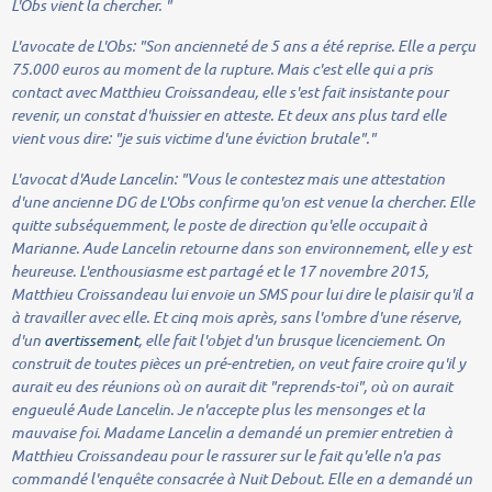
L'Obs vient la chercher. "
L'avocate de L'Obs:
"Son ancienneté de 5 ans a été reprise. Elle a perçu
75.000 euros au moment de la rupture. Mais c'est elle qui a pris
contact avec Matthieu Croissandeau, elle s'est fait insistante pour
revenir, un constat d'huissier en atteste. Et deux ans plus tard elle
vient vous dire
:
"je suis victime d'une éviction brutale"."
L'avocat d'Aude Lancelin:
"Vous le contestez mais une attestation
d'une ancienne DG de L'Obs confirme qu'on est venue la chercher. Elle
quitte subséquemment, le poste de direction qu'elle occupait à
Marianne. Aude Lancelin retourne dans son environnement, elle y est
heureuse. L'enthousiasme est partagé et le 17 novembre 2015,
Matthieu Croissandeau lui envoie un SMS pour lui dire le plaisir qu'il a
à travailler avec elle. Et cinq mois après, sans l'ombre d'une réserve,
d'un
avertissement
, elle fait l'objet d'un brusque licenciement. On
construit de toutes pièces un pré-entretien, on veut faire croire qu'il y
aurait eu des réunions où on aurait dit "reprends-toi", où on aurait
engueulé Aude Lancelin. Je n'accepte plus les mensonges et la
mauvaise foi. Madame Lancelin a demandé un premier entretien à
Matthieu Croissandeau pour le rassurer sur le fait qu'elle n'a pas
commandé l'enquête consacrée à Nuit Debout. Elle en a demandé un