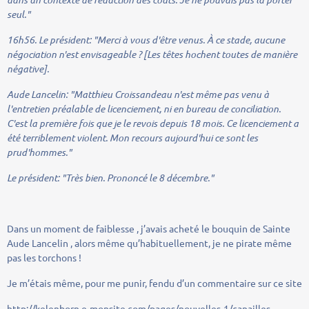
seul."
16h56
.
Le président:
"Merci à vous d'être venus. À ce stade, aucune
négociation n'est envisageable ? [Les têtes hochent toutes de manière
négative].
Aude Lancelin:
"Matthieu Croissandeau n'est même pas venu à
l'entretien préalable de licenciement, ni en bureau de conciliation.
C'est la première fois que je le revois depuis 18 mois. Ce licenciement a
été terriblement violent. Mon recours aujourd'hui ce sont les
prud'hommes."
Le président:
"Très bien. Prononcé le 8 décembre."
Dans un moment de faiblesse , j’avais acheté le bouquin de Sainte
Aude Lancelin , alors même qu’habituellement, je ne pirate même
pas les torchons !
Je m’étais même, pour me punir, fendu d’un commentaire sur ce site
http://kelenborn.e-monsite.com/pages/nouvelles-1/canailles-