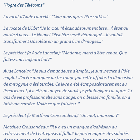
"l'ogre des Télécoms"
L'avocat d'Aude Lancelin:
"Cinq mois après être sortie..."
L'avocate de L'Obs:
"Je la cite
,
"il était absolument lisse... il était au
garde à vous... Le Nouvel Obsolète serait dérubriqué... Il voulait
transformer L'Obsolète en un grand livre d'images..."
Le président (à Aude Lancelin):
"Madame, merci d'être venue. Que
faites-vous aujourd'hui ?"
Aude Lancelin:
"Je suis demandeuse d'emploi, je suis inscrite à Pôle
emploi. J'ai été marquée au fer rouge par cette affaire. La dimension
de misogynie a été terrible. Ce livre a été écrit postérieurement au
licenciement, il a été un moyen de survie psychologique car après 15
ans de vie professionnelle sans nuage, on a blessé ma famille, on a
brisé ma carrière. Voilà ce que j'ai vécu. "
Le président (à Matthieu Croissandeau):
"Un mot, monsieur ?"
Matthieu Croissandeau:
"Il y a eu un manque d'adhésion au
redressement de l'entreprise. Il fallait la porter auprès des salariés
dans un contexte de réduction des coûts. Je ne pouvais pas la porter