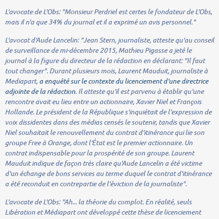
L'avocate de L'Obs:
"Monsieur Perdriel est certes le fondateur de L'Obs,
mais il n'a que 34% du journal et il a exprimé un avis personnel."
L'avocat d'Aude Lancelin:
"Jean Stern, journaliste, atteste qu'au conseil
de surveillance de mi-décembre 2015, Mathieu Pigasse a jeté le
journal à la figure du directeur de la rédaction en déclarant
:
"Il faut
tout changer". Durant plusieurs mois, Laurent Mauduit, journaliste à
Mediapart,
a enquêté sur le contexte du licenciement d'une directrice
adjointe de la rédaction
. Il atteste qu'il est parvenu à établir qu'une
rencontre avait eu lieu entre un actionnaire, Xavier Niel et François
Hollande. Le président de la République s'inquiétait de l'expression de
voix dissidentes dans des médias censés le soutenir, tandis que Xavier
Niel souhaitait le renouvellement du contrat d'itinérance qui lie son
groupe Free à Orange, dont l'État est le premier actionnaire. Un
contrat indispensable pour la prospérité de son groupe. Laurent
Mauduit indique de façon très claire qu'Aude Lancelin a été victime
d'un échange de bons services au terme duquel le contrat d'itinérance
a été reconduit en contrepartie de l'éviction de la journaliste".
L'avocate de L'Obs:
"Ah... la théorie du complot. En réalité, seuls
Libération et Médiapart ont développé cette thèse de licenciement