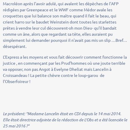
Macroléon après l’avoir adulé, qui avalent les dépèches de l’AFP
rédigées par Greenpeace et le WWF comme Médor avale les
croquettes que lui balance son maître quand il fait le beau, qui
crient harro sur le baudet Weinstein dont toutes les starlettes
prêtes à vendre leur cul découvrent-oh mon Dieu- qu’il bandait
comme un âne, alors que regardant sa tête, elles auraient pu
simplement lui demander pourquoi il n’avait pas mis un slip …Bref…
désespérant.
L’Express a les moyens et vous fait découvrir comment fonctionne la
justice , en commençant par les Prud’hommes où une joute terrible
va opposer, non pas Angot à Evelyne Dheliat mais Lancelin à
Croissandeau ! La petite chêvre contre le loup-garou de
l’Obserfoireur !
Le président:
"Madame Lancelin était en CDI depuis le 14 mai 2014.
Elle était directrice adjointe de la rédaction de L'Obs et a été licenciée le
25 mai 2016 ?"