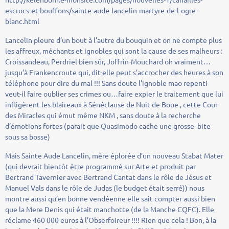
escrocs-et-bouffons/sainte-aude-lancelin-martyre-de-l-ogre-
blanc.html
Lancelin pleure d’un bout à l’autre du bouquin et on ne compte plus
les affreux, méchants et ignobles qui sont la cause de ses malheurs :
Croissandeau, Perdriel bien sûr, Joffrin-Mouchard oh vraiment…
jusqu’à Frankencroute qui, dit-elle peut s’accrocher des heures à son
téléphone pour dire du mal !!! Sans doute l’ignoble mao repenti
veut-il faire oublier ses crimes ou…faire expier le traitement que lui
infligèrent les blaireaux à Sénéclause de Nuit de Boue , cette Cour
des Miracles qui émut même NKM , sans doute à la recherche
d’émotions fortes (parait que Quasimodo cache une grosse bite
sous sa bosse)
Mais Sainte Aude Lancelin, mère éplorée d’un nouveau Stabat Mater
(qui devrait bientôt être programmé sur Arte et produit par
Bertrand Tavernier avec Bertrand Cantat dans le rôle de Jésus et
Manuel Vals dans le rôle de Judas (le budget était serré)) nous
montre aussi qu’en bonne vendéenne elle sait compter aussi bien
que la Mere Denis qui était manchotte (de la Manche CQFC). Elle
réclame 460 000 euros à l’Obserfoireur !!!! Rien que cela ! Bon, à la