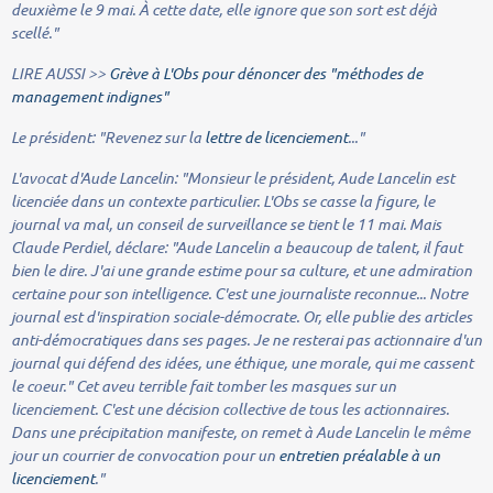
deuxième le 9 mai. À cette date, elle ignore que son sort est déjà
scellé."
LIRE AUSSI >>
Grève à L'Obs pour dénoncer des "méthodes de
management indignes"
Le président:
"Revenez sur la
lettre de licenciement
..."
L'avocat d'Aude Lancelin:
"Monsieur le président, Aude Lancelin est
licenciée dans un contexte particulier. L'Obs se casse la figure, le
journal va mal, un conseil de surveillance se tient le 11 mai. Mais
Claude Perdiel, déclare
:
"Aude Lancelin a beaucoup de talent, il faut
bien le dire. J'ai une grande estime pour sa culture, et une admiration
certaine pour son intelligence. C'est une journaliste reconnue... Notre
journal est d'inspiration sociale-démocrate. Or, elle publie des articles
anti-démocratiques dans ses pages. Je ne resterai pas actionnaire d'un
journal qui défend des idées, une éthique, une morale, qui me cassent
le coeur." Cet aveu terrible fait tomber les masques sur un
licenciement. C'est une décision collective de tous les actionnaires.
Dans une précipitation manifeste, on remet à Aude Lancelin le même
jour un courrier de convocation pour un
entretien préalable à un
licenciement
."