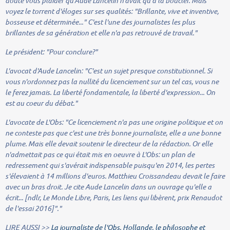
doute vous plaider qu'Aude Lancelin n'avait qu'à la boucler. Mais
voyez le torrent d'éloges sur ses qualités
:
"Brillante, vive et inventive,
bosseuse et déterminée..." C'est l'une des journalistes les plus
brillantes de sa génération et elle n'a pas retrouvé de travail."
Le président:
"Pour conclure?"
L'avocat d'Aude Lancelin:
"C'est un sujet presque constitutionnel. Si
vous n'ordonnez pas la nullité du licenciement sur un tel cas, vous ne
le ferez jamais. La liberté fondamentale, la liberté d'expression... On
est au coeur du débat."
L'avocate de L'Obs:
"Ce licenciement n'a pas une origine politique et on
ne conteste pas que c'est une très bonne journaliste, elle a une bonne
plume. Mais elle devait soutenir le directeur de la rédaction. Or elle
n'admettait pas ce qui était mis en oeuvre à L'Obs: un plan de
redressement qui s'avérait indispensable puisqu'en 2014, les pertes
s'élevaient à 14 millions d'euros. Matthieu Croissandeau devait le faire
avec un bras droit. Je cite Aude Lancelin dans un ouvrage qu'elle a
écrit... [ndlr, Le Monde Libre, Paris, Les liens qui libèrent, prix Renaudot
de l'essai 2016]"."
LIRE AUSSI >>
La journaliste de l'Obs, Hollande, le philosophe et