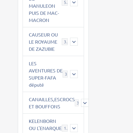
543
MANULEON
PUIS DE MAC-
MACRON
CAUSEUR OU
LE ROYAUME
38
DE ZAZUBIE
LES
AVENTURES DE
3
SUPER-FAFA
député
CANAILLES,ESCROCS
385
ET BOUFFONS
KELENBORN
OU L'ENARQUE
14