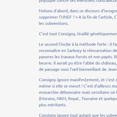
physique contre ses éventuels contradicte
Notons d’abord, dans ce discours d’ivrogne u
supprimer l’UNEF ? » A la fin de l’article,
les subventions.
C’est tout Consigny, tiraillé génétiquemen
Le second l’incite à la méthode forte : il f
reconnaître en Sarkozy la réincarnation de 
pauvres les travaux forcés et non payés. 
beurre. Il aurait pu être l’abbé du châtea
de passage sous l’œil bienveillant de Jean
Consigny ignore manifestement, et c’est
même si elle se meurt ! C’est d’ailleurs 
monarchie débonnaire mais censitaire où 
(Morano, NKM, Royal , Touraine et quelqu
plus méritants.
Consigny ignore tout autant que les subv