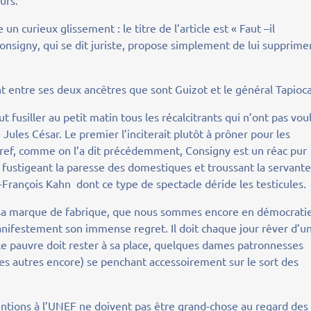
urs.
n curieux glissement : le titre de l’article est « Faut –il
 Consigny, qui se dit juriste, propose simplement de lui supprime
t entre ses deux ancêtres que sont Guizot et le général Tapioca
aut fusiller au petit matin tous les récalcitrants qui n’ont pas vou
Jules César. Le premier l’inciterait plutôt à prôner pour les
Bref, comme on l’a dit précédemment, Consigny est un réac pur
u, fustigeant la paresse des domestiques et troussant la servant
-François Kahn dont ce type de spectacle déride les testicules.
 sa marque de fabrique, que nous sommes encore en démocrati
manifestement son immense regret. Il doit chaque jour rêver d’u
le pauvre doit rester à sa place, quelques dames patronnesses
es autres encore) se penchant accessoirement sur le sort des
entions à l’UNEF ne doivent pas être grand-chose au regard des