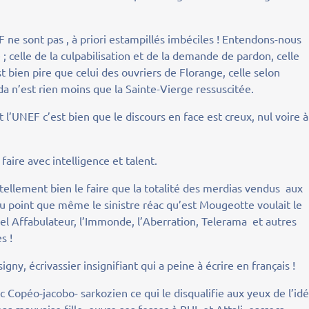
F ne sont pas , à priori estampillés imbéciles ! Entendons-nous
; celle de la culpabilisation et de la demande de pardon, celle
st bien pire que celui des ouvriers de Florange, celle selon
a n’est rien moins que la Sainte-Vierge ressuscitée.
t l’UNEF c’est bien que le discours en face est creux, nul voire à
e faire avec intelligence et talent.
it tellement bien le faire que la totalité des merdias vendus aux
au point que même le sinistre réac qu’est Mougeotte voulait le
vel Affabulateur, l’Immonde, l’Aberration, Telerama et autres
s !
gny, écrivassier insignifiant qui a peine à écrire en français !
 Copéo-jacobo- sarkozien ce qui le disqualifie aux yeux de l’idé