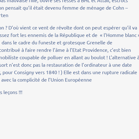
pas mauvaise fille, ouvre ses fesses à BHL et Attali, escrocs
t on pensait qu’il était devenu femme de ménage de Cohn –
rten
ion ? D’où vient ce vent de révolte dont on peut espérer qu’il va
 assez fort les ennemis de la République et de « l’Homme blanc 
e dans le cadre du funeste et grotesque Grenelle de
ontribué à faire rendre l’âme à l’Etat Providence, c’est bien
obiliste coupable de polluer en allant au boulot ! L’alternative 
ort n’est donc pas la restauration de l’ordinateur à une date
er, pour Consigny vers 1840 ! ) Elle est dans une rupture radicale
e avec la complicité de l’Union Européenne
 leçons !!!