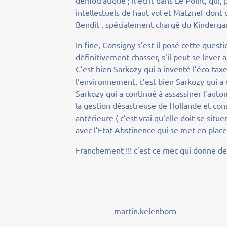
démocratique ; il écrit dans Le Point, qui, 
intellectuels de haut vol et Matznef don
Bendit , spécialement chargé du Kinderga
In fine, Consigny s’est il posé cette quest
définitivement chasser, s’il peut se lever
C’est bien Sarkozy qui a inventé l’éco-tax
l’environnement, c’est bien Sarkozy qui a c
Sarkozy qui a continué à assassiner l’autom
la gestion désastreuse de Hollande et cons
antérieure ( c’est vrai qu’elle doit se situ
avec l’Etat Abstinence qui se met en plac
Franchement !!! c’est ce mec qui donne des
martin.kelenborn