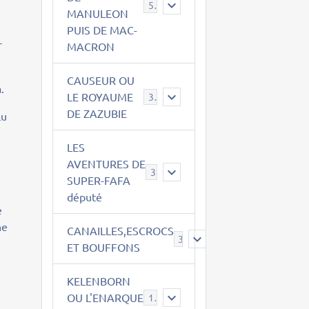
543
MANULEON
PUIS DE MAC-
r
MACRON
CAUSEUR OU
.
LE ROYAUME
38
DE ZAZUBIE
lu
LES
AVENTURES DE
e
3
SUPER-FAFA
député
e
ne
CANAILLES,ESCROCS
385
ET BOUFFONS
KELENBORN
OU L'ENARQUE
14