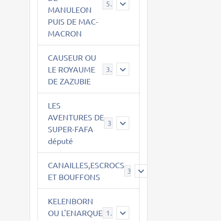
543
MANULEON
PUIS DE MAC-
MACRON
CAUSEUR OU
LE ROYAUME
38
DE ZAZUBIE
LES
AVENTURES DE
3
SUPER-FAFA
député
CANAILLES,ESCROCS
385
ET BOUFFONS
KELENBORN
OU L'ENARQUE
14