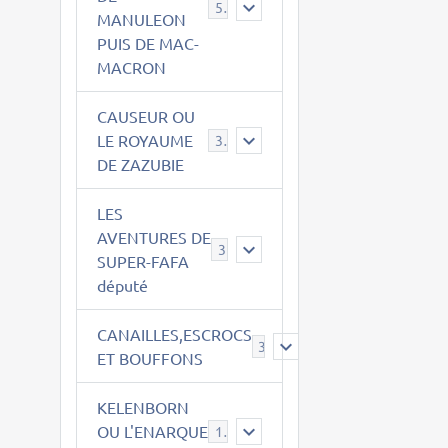
543
MANULEON
PUIS DE MAC-
MACRON
CAUSEUR OU
LE ROYAUME
38
DE ZAZUBIE
LES
AVENTURES DE
3
SUPER-FAFA
député
CANAILLES,ESCROCS
385
ET BOUFFONS
KELENBORN
OU L'ENARQUE
14