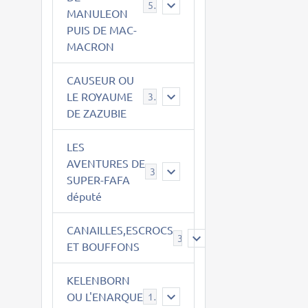
543
MANULEON
PUIS DE MAC-
MACRON
CAUSEUR OU
LE ROYAUME
38
DE ZAZUBIE
LES
AVENTURES DE
3
SUPER-FAFA
député
CANAILLES,ESCROCS
385
ET BOUFFONS
KELENBORN
OU L'ENARQUE
14