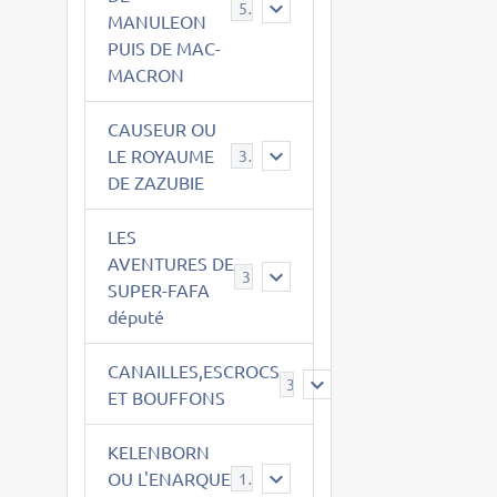
543
MANULEON
PUIS DE MAC-
MACRON
CAUSEUR OU
LE ROYAUME
38
DE ZAZUBIE
LES
AVENTURES DE
3
SUPER-FAFA
député
CANAILLES,ESCROCS
385
ET BOUFFONS
KELENBORN
OU L'ENARQUE
14