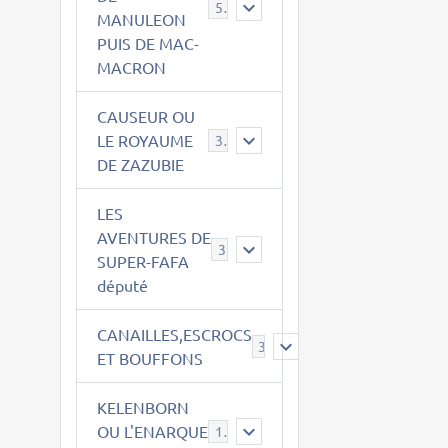
543
MANULEON
PUIS DE MAC-
MACRON
CAUSEUR OU
LE ROYAUME
38
DE ZAZUBIE
LES
AVENTURES DE
3
SUPER-FAFA
député
CANAILLES,ESCROCS
385
ET BOUFFONS
KELENBORN
OU L'ENARQUE
14