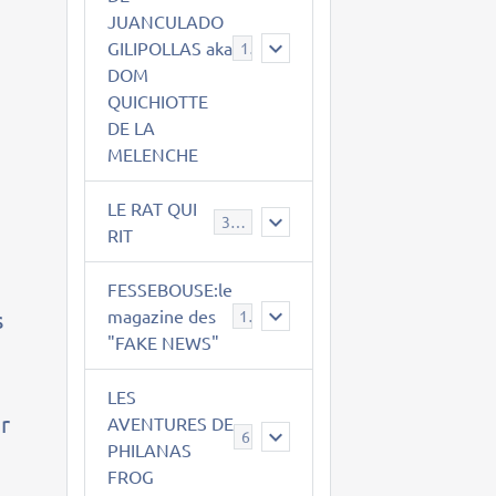
JUANCULADO
GILIPOLLAS aka
119
DOM
QUICHIOTTE
DE LA
MELENCHE
LE RAT QUI
395
RIT
FESSEBOUSE:le
s
magazine des
19
"FAKE NEWS"
LES
ir
AVENTURES DE
6
PHILANAS
FROG