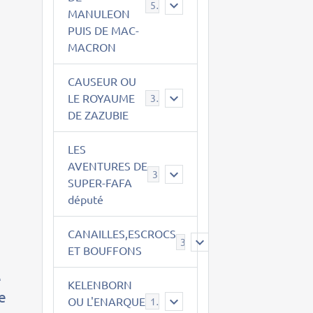
543
MANULEON
PUIS DE MAC-
MACRON
CAUSEUR OU
LE ROYAUME
38
DE ZAZUBIE
LES
AVENTURES DE
3
SUPER-FAFA
député
CANAILLES,ESCROCS
385
ET BOUFFONS
e
KELENBORN
te
OU L'ENARQUE
14