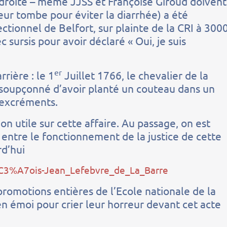
roite – même JJSS et Françoise Giroud doivent
eur tombe pour éviter la diarrhée) a été
ctionnel de Belfort, sur plainte de la CRI à 300
sursis pour avoir déclaré « Oui, je suis
er
rière : le 1
Juillet 1766, le chevalier de la
, soupçonné d’avoir planté un couteau dans un
s excréments.
on utile sur cette affaire. Au passage, on est
 entre le fonctionnement de la justice de cette
rd’hui
n%C3%A7ois-Jean_Lefebvre_de_La_Barre
romotions entières de l’Ecole nationale de la
n émoi pour crier leur horreur devant cet acte