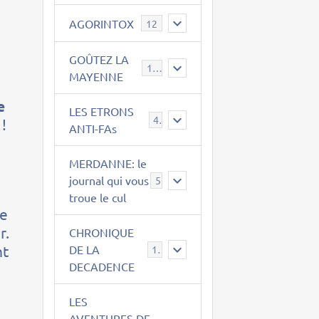
AGORINTOX
12
GOÛTEZ LA
189
MAYENNE
e
LES ETRONS
4
!
ANTI-FAs
MERDANNE: le
journal qui vous
5
troue le cul
le
r.
CHRONIQUE
nt
DE LA
12
DECADENCE
LES
AVENTURES DE