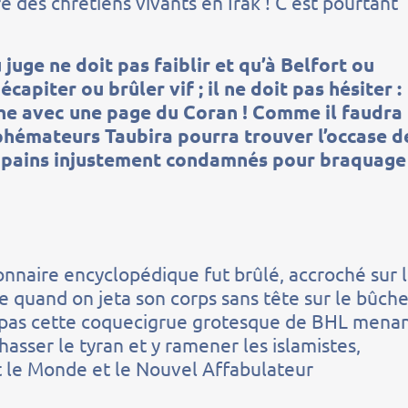
re des chrétiens vivants en Irak ! C’est pourtant
 juge ne doit pas faiblir et qu’à Belfort ou
capiter ou brûler vif ; il ne doit pas hésiter :
che avec une page du Coran ! Comme il faudra
sphémateurs Taubira pourra trouver l’occase d
copains injustement condamnés pour braquage
tionnaire encyclopédique fut brûlé, accroché sur 
 quand on jeta son corps sans tête sur le bûche
out pas cette coquecigrue grotesque de BHL mena
asser le tyran et y ramener les islamistes,
nt le Monde et le Nouvel Affabulateur