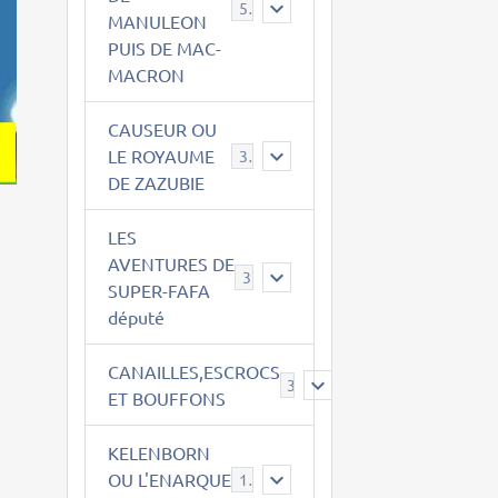
543
MANULEON
PUIS DE MAC-
MACRON
CAUSEUR OU
LE ROYAUME
38
DE ZAZUBIE
LES
AVENTURES DE
3
SUPER-FAFA
député
CANAILLES,ESCROCS
385
ET BOUFFONS
KELENBORN
OU L'ENARQUE
14