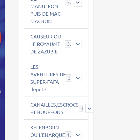
543
MANULEON
PUIS DE MAC-
MACRON
CAUSEUR OU
LE ROYAUME
38
DE ZAZUBIE
LES
AVENTURES DE
3
SUPER-FAFA
député
CANAILLES,ESCROCS
385
ET BOUFFONS
KELENBORN
OU L'ENARQUE
14