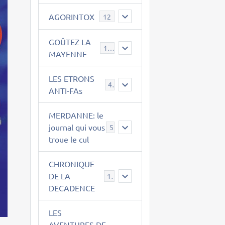
AGORINTOX
12
GOÛTEZ LA
189
MAYENNE
LES ETRONS
4
ANTI-FAs
MERDANNE: le
journal qui vous
5
troue le cul
CHRONIQUE
DE LA
12
DECADENCE
LES
AVENTURES DE