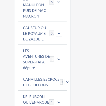
543
MANULEON
PUIS DE MAC-
MACRON
CAUSEUR OU
LE ROYAUME
38
DE ZAZUBIE
LES
AVENTURES DE
3
SUPER-FAFA
député
CANAILLES,ESCROCS
385
ET BOUFFONS
KELENBORN
OU L'ENARQUE
14