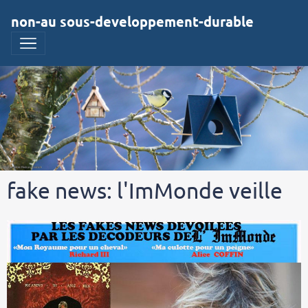
non-au sous-developpement-durable
fake news: l'ImMonde veille