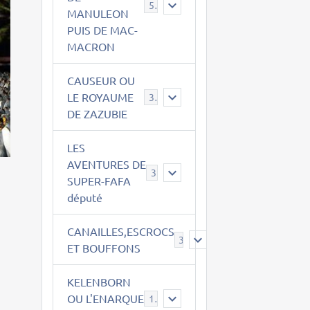
543
MANULEON
PUIS DE MAC-
MACRON
CAUSEUR OU
LE ROYAUME
38
DE ZAZUBIE
LES
AVENTURES DE
3
SUPER-FAFA
député
CANAILLES,ESCROCS
385
ET BOUFFONS
KELENBORN
OU L'ENARQUE
14