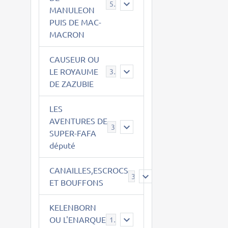
543
MANULEON
PUIS DE MAC-
MACRON
CAUSEUR OU
LE ROYAUME
38
DE ZAZUBIE
LES
AVENTURES DE
3
SUPER-FAFA
député
CANAILLES,ESCROCS
385
ET BOUFFONS
KELENBORN
OU L'ENARQUE
14