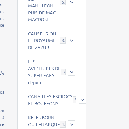
543
er
MANULEON
ont
PUIS DE MAC-
nt
MACRON
nce
CAUSEUR OU
LE ROYAUME
38
DE ZAZUBIE
LES
AVENTURES DE
3
'y
SUPER-FAFA
député
Les
CANAILLES,ESCROCS
385
ET BOUFFONS
on
nt!
KELENBORN
ire
OU L'ENARQUE
14