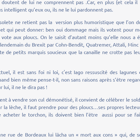
outent de lui ne comprennent pas .Car, en plus (et cela il l
s intelligent qu’eux ou, ils ne le lui pardonnent pas.
lete ne retient pas la version plus humoristique que l’on do
 et qui peut donner: ben oui dommage mais ils votent pour mo
 vote aux ploucs. On le saisit d’autant moins qu’elle nous a 
u lendemain du Brexit par Cohn-Bendit, Quatremer, Attali, Minc
e de petits marquis soucieux que la canaille ne crotte pas le
uel, il est sans foi ni loi, c'est Iago ressuscité des lagunes
 quand bien même pense-t-il, non sans raisons après s’être rega
lui, il ne le dira pas !
t à vendre son cul démonétisé, il convient de célébrer le sol
r la lèche, il faut prendre pour des ploucs…ses propres lecteu
 acheter le torchon, ils doivent bien l’être aussi pour se fa
ne rue de Bordeaux lui lâcha un « mort aux cons » qui, de s