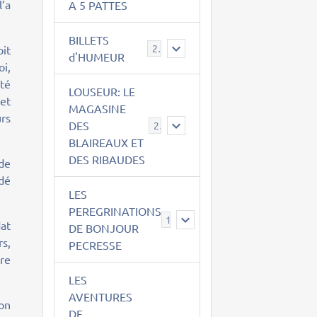
’a
A 5 PATTES
BILLETS
2
it
d'HUMEUR
i,
été
LOUSEUR: LE
 et
MAGASINE
urs
DES
21
BLAIREAUX ET
DES RIBAUDES
 de
rdé
LES
PEREGRINATIONS
14
dat
DE BONJOUR
rs,
PECRESSE
ire
LES
AVENTURES
on
DE