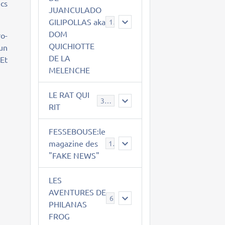
ucs
JUANCULADO
GILIPOLLAS aka
119
DOM
ro-
QUICHIOTTE
un
DE LA
 Et
MELENCHE
LE RAT QUI
395
RIT
FESSEBOUSE:le
magazine des
19
"FAKE NEWS"
LES
AVENTURES DE
6
PHILANAS
FROG