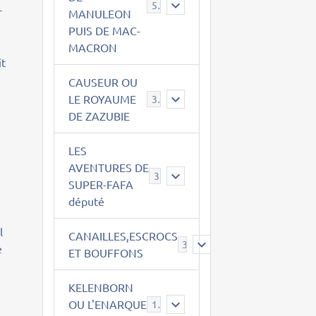
543
r
MANULEON
PUIS DE MAC-
MACRON
it
CAUSEUR OU
LE ROYAUME
38
DE ZAZUBIE
LES
AVENTURES DE
3
SUPER-FAFA
député
l
CANAILLES,ESCROCS
385
e
ET BOUFFONS
KELENBORN
OU L'ENARQUE
14