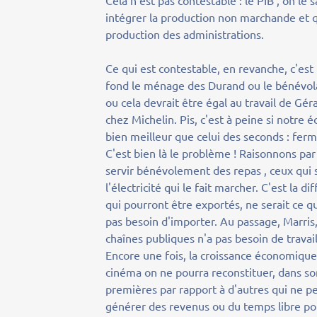
Cela n'est pas contestable : le PIB , on l
intégrer la production non marchande et qua
production des administrations.
Ce qui est contestable, en revanche, c'est
fond le ménage des Durand ou le bénévola
ou cela devrait être égal au travail de Géra
chez Michelin. Pis, c'est à peine si notre 
bien meilleur que celui des seconds : ferm
C'est bien là le problème ! Raisonnons par 
servir bénévolement des repas , ceux qui s
l'électricité qui le fait marcher. C'est la 
qui pourront être exportés, ne serait ce 
pas besoin d'importer. Au passage, Marri
chaînes publiques n'a pas besoin de travail
Encore une fois, la croissance économiqu
cinéma on ne pourra reconstituer, dans son é
premières par rapport à d'autres qui ne p
générer des revenus ou du temps libre pou