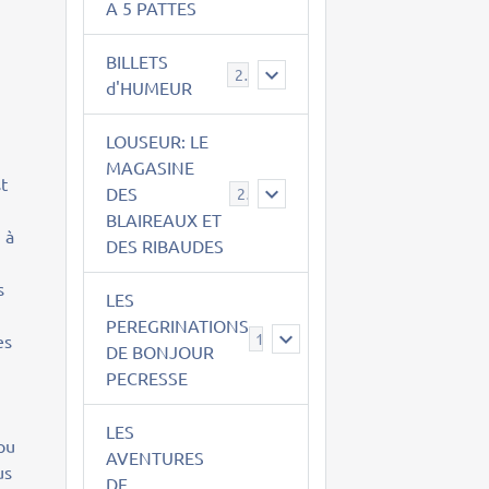
A 5 PATTES
BILLETS
2
d'HUMEUR
LOUSEUR: LE
MAGASINE
st
DES
21
BLAIREAUX ET
 à
DES RIBAUDES
s
LES
PEREGRINATIONS
14
es
DE BONJOUR
PECRESSE
LES
 pu
AVENTURES
us
DE