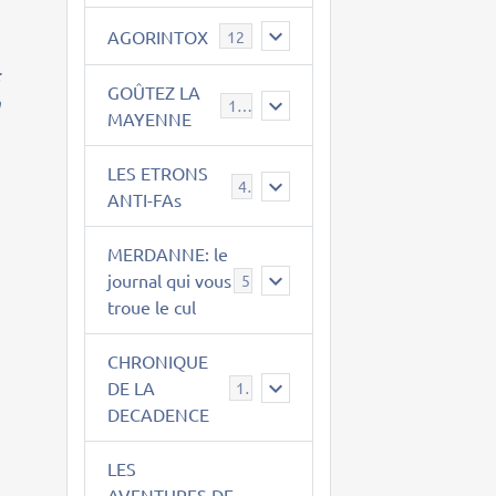
AGORINTOX
12
:
GOÛTEZ LA
n
189
MAYENNE
LES ETRONS
4
ANTI-FAs
MERDANNE: le
journal qui vous
5
troue le cul
CHRONIQUE
DE LA
12
DECADENCE
LES
AVENTURES DE