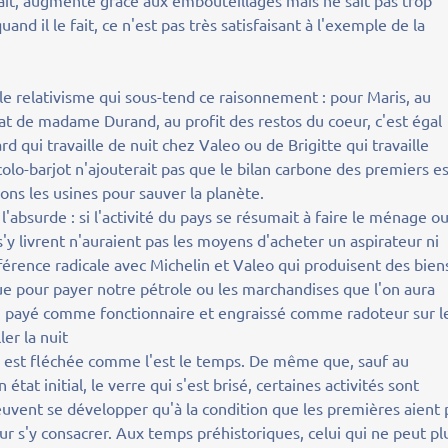
e sait, augmente grâce aux embouteillages mais ne sait pas trop
nd il le fait, ce n'est pas très satisfaisant à l'exemple de la
 le relativisme qui sous-tend ce raisonnement : pour Maris, au
t de madame Durand, au profit des restos du coeur, c'est égal
rd qui travaille de nuit chez Valeo ou de Brigitte qui travaille
écolo-barjot n'ajouterait pas que le bilan carbone des premiers e
ons les usines pour sauver la planète.
l'absurde : si l'activité du pays se résumait à faire le ménage ou
'y livrent n'auraient pas les moyens d'acheter un aspirateur ni
différence radicale avec Michelin et Valeo qui produisent des bien
que pour payer notre pétrole ou les marchandises que l'on aura
s, payé comme fonctionnaire et engraissé comme radoteur sur l
ler la nuit
e est fléchée comme l'est le temps. De même que, sauf au
tat initial, le verre qui s'est brisé, certaines activités sont
euvent se développer qu'à la condition que les premières aient
r s'y consacrer. Aux temps préhistoriques, celui qui ne peut pl