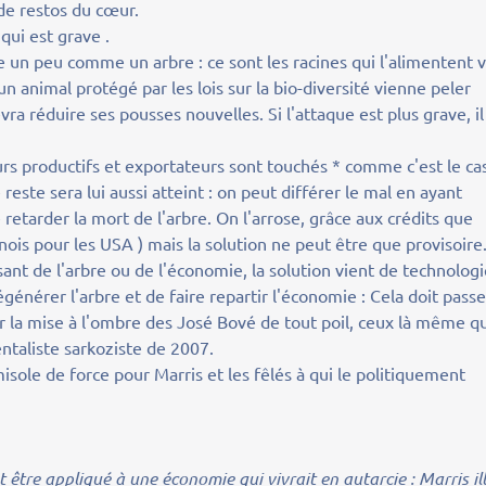
 de restos du cœur.
 qui est grave .
 un peu comme un arbre : ce sont les racines qui l'alimentent v
'un animal protégé par les lois sur la bio-diversité vienne peler
vra réduire ses pousses nouvelles. Si l'attaque est plus grave, il
teurs productifs et exportateurs sont touchés * comme c'est le ca
 reste sera lui aussi atteint : on peut différer le mal en ayant
e retarder la mort de l'arbre. On l'arrose, grâce aux crédits que
nois pour les USA ) mais la solution ne peut être que provisoire
nt de l'arbre ou de l'économie, la solution vient de technolog
égénérer l'arbre et de faire repartir l'économie : Cela doit passe
 la mise à l'ombre des José Bové de tout poil, ceux là même q
ntaliste sarkoziste de 2007.
isole de force pour Marris et les fêlés à qui le politiquement
tre appliqué à une économie qui vivrait en autarcie : Marris il