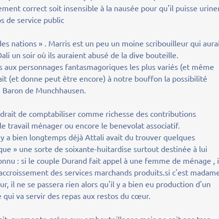
ement correct soit insensible à la nausée pour qu'il puisse urine
s de service public
es nations » . Marris est un peu un moine scribouilleur qui aura
li un soir où ils auraient abusé de la dive bouteille.
es aux personnages fantasmagoriques les plus variés (et même
it (et donne peut être encore) à notre bouffon la possibilité
 le Baron de Munchhausen.
iendrait de comptabiliser comme richesse des contributions
 travail ménager ou encore le benevolat associatif.
il y a bien longtemps déjà Attali avait du trouver quelques
ique » une sorte de soixante-huitardise surtout destinée à lui
onnu : si le couple Durand fait appel à une femme de ménage , i
 accroissement des services marchands produits.si c'est madam
, il ne se passera rien alors qu'il y a bien eu production d'un
qui va servir des repas aux restos du cœur.