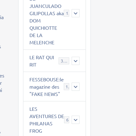
JUANCULADO
GILIPOLLAS aka
119
ia
DOM
QUICHIOTTE
DE LA
MELENCHE
s
LE RAT QUI
395
RIT
.
ies
FESSEBOUSE:le
r
magazine des
19
ui
"FAKE NEWS"
LES
AVENTURES DE
6
PHILANAS
FROG
l