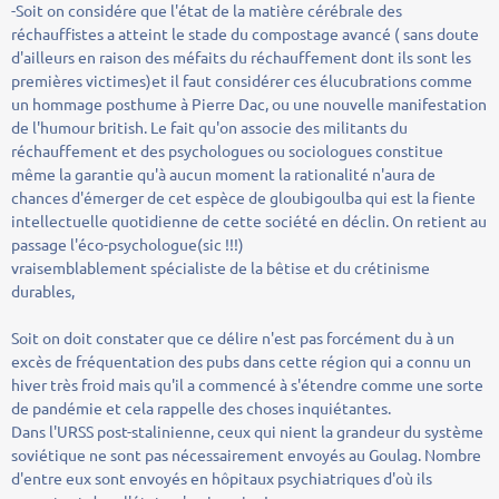
-Soit on considére que l'état de la matière cérébrale des
réchauffistes a atteint le stade du compostage avancé ( sans doute
d'ailleurs en raison des méfaits du réchauffement dont ils sont les
premières victimes)et il faut considérer ces élucubrations comme
un hommage posthume à Pierre Dac, ou une nouvelle manifestation
de l'humour british. Le fait qu'on associe des militants du
réchauffement et des psychologues ou sociologues constitue
même la garantie qu'à aucun moment la rationalité n'aura de
chances d'émerger de cet espèce de gloubigoulba qui est la fiente
intellectuelle quotidienne de cette société en déclin. On retient au
passage l'éco-psychologue(sic !!!)
vraisemblablement spécialiste de la bêtise et du crétinisme
durables,
Soit on doit constater que ce délire n'est pas forcément du à un
excès de fréquentation des pubs dans cette région qui a connu un
hiver très froid mais qu'il a commencé à s'étendre comme une sorte
de pandémie et cela rappelle des choses inquiétantes.
Dans l'URSS post-stalinienne, ceux qui nient la grandeur du système
soviétique ne sont pas nécessairement envoyés au Goulag. Nombre
d'entre eux sont envoyés en hôpitaux psychiatriques d'où ils