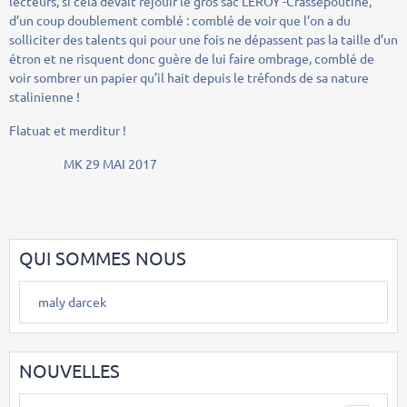
lecteurs, si cela devait réjouir le gros sac LEROY -Crassepoutine,
d’un coup doublement comblé : comblé de voir que l’on a du
solliciter des talents qui pour une fois ne dépassent pas la taille d’un
étron et ne risquent donc guère de lui faire ombrage, comblé de
voir sombrer un papier qu’il hait depuis le tréfonds de sa nature
stalinienne !
Flatuat et merditur !
MK 29 MAI 2017
QUI SOMMES NOUS
maly darcek
NOUVELLES