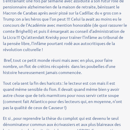
s’entrainant une fois par semaine avec assiduité à son futur rôle de
pensionnaire alzheimerien de la maison de retraite, bénissant le
Macron de Carabas après avoir pissé sur la Cadillac du « gros con »
Trump :on a les héros que l’on peut !!! Celui la avait au moins eu le
concours de l’Académie avec mention honorable (de quoi rassurer le
comte Brighelli) et puis il émargeait au conseil d’administration de
la Licra !!! Qu’attendait Kreisky pour traîner l’infâme au tribunal de
la pensée libre, l’infâme pourtant rodé aux autocritiques de la
révolution culturelle !
Bref, tout ce petit monde réuni mais avec en plus, pour faire
nombre, un flot de crétins récupérés dans les poubelles d’une
histoire heureusement jamais commencée.
Tout cela sent la fin des haricots : le lecteur est con mais il est
quand même sensible du fion. Il devait quand même bien y avoir
autre chose que de tels marmitons pour nous servir cette soupe
(comment fait Atlantico pour des lecteurs qui, en moyenne, n’ont
pas la qualité de ceux de Causeur !)
Et si , pour reprendre la thèse du complot qui est devenu le seul
dénominateur commun aux écrivassiers et aux plus blaireaux des