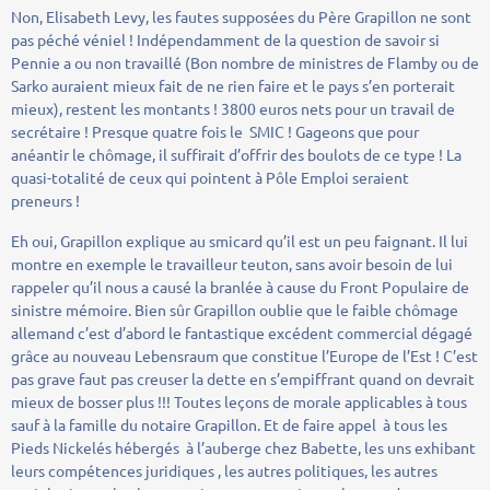
Non, Elisabeth Levy, les fautes supposées du Père Grapillon ne sont
pas péché véniel ! Indépendamment de la question de savoir si
Pennie a ou non travaillé (Bon nombre de ministres de Flamby ou de
Sarko auraient mieux fait de ne rien faire et le pays s’en porterait
mieux), restent les montants ! 3800 euros nets pour un travail de
secrétaire ! Presque quatre fois le SMIC ! Gageons que pour
anéantir le chômage, il suffirait d’offrir des boulots de ce type ! La
quasi-totalité de ceux qui pointent à Pôle Emploi seraient
preneurs !
Eh oui, Grapillon explique au smicard qu’il est un peu faignant. Il lui
montre en exemple le travailleur teuton, sans avoir besoin de lui
rappeler qu’il nous a causé la branlée à cause du Front Populaire de
sinistre mémoire. Bien sûr Grapillon oublie que le faible chômage
allemand c’est d’abord le fantastique excédent commercial dégagé
grâce au nouveau Lebensraum que constitue l’Europe de l’Est ! C’est
pas grave faut pas creuser la dette en s’empiffrant quand on devrait
mieux de bosser plus !!! Toutes leçons de morale applicables à tous
sauf à la famille du notaire Grapillon. Et de faire appel à tous les
Pieds Nickelés hébergés à l’auberge chez Babette, les uns exhibant
leurs compétences juridiques , les autres politiques, les autres