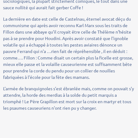
sociologiques, la plupart strictement comiques, le tout dans une
sauce nullité qui aurait fait gerber Coffe !
La dernière en date est celle de Castelnau, éternel avocat déçu du
communisme qui après avoir reconnu Karl Marx sous les traits de
Fillon dans une abbaye qu’il croyait être celle de Thélème n’hésite
pas à se prendre pour Houdini. Après avoir constaté que l’ignoble
volatile qui a échappé à toutes les pestes aviaires dénonce un
pauvre Ferrand qui n’a …rien fait de répréhensible , il en déduit :
comme…. Fillon : Comme disait un certain plus la ficelle est grosse,
mieux elle passe et la volaille causeurienne est suffisamment bête
pour prendre la corde du pendu pour un collier de nouilles
fabriquées à l’école pour la fête des mamans.
L’armée de branquignoles s’est ébranlée mais, comme on pouvait s’y
attendre, la horde des merdias à la solde du petit marquis a
triomphé ! Le Père Grapillon est mort sur la croix en martyr et tous
les psaumes causeuriens n’ont rien pu y changer.