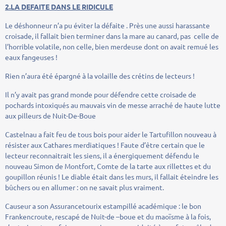
2.LA DEFAITE DANS LE RIDICULE
Le déshonneur n’a pu éviter la défaite . Près une aussi harassante
croisade, il fallait bien terminer dans la mare au canard, pas celle de
l’horrible volatile, non celle, bien merdeuse dont on avait remué les
eaux fangeuses !
Rien n’aura été épargné à la volaille des crétins de lecteurs !
Il n’y avait pas grand monde pour défendre cette croisade de
pochards intoxiqués au mauvais vin de messe arraché de haute lutte
aux pilleurs de Nuit-De-Boue
Castelnau a fait feu de tous bois pour aider le Tartufillon nouveau à
résister aux Cathares merdiatiques ! Faute d’être certain que le
lecteur reconnaitrait les siens, il a énergiquement défendu le
nouveau Simon de Montfort, Comte de la tarte aux rillettes et du
goupillon réunis ! Le diable était dans les murs, il fallait éteindre les
bûchers ou en allumer : on ne savait plus vraiment.
Causeur a son Assurancetourix estampillé académique : le bon
Frankencroute, rescapé de Nuit-de –boue et du maoïsme à la fois,