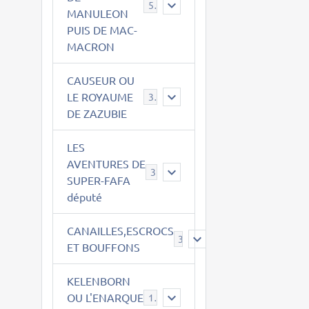
543
MANULEON
PUIS DE MAC-
MACRON
CAUSEUR OU
LE ROYAUME
38
DE ZAZUBIE
LES
AVENTURES DE
3
SUPER-FAFA
député
CANAILLES,ESCROCS
385
ET BOUFFONS
KELENBORN
OU L'ENARQUE
14