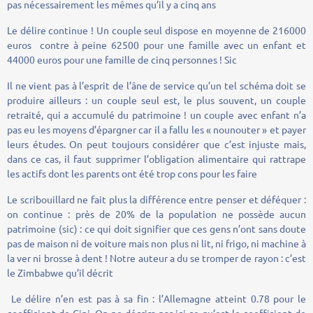
pas nécessairement les mêmes qu’il y a cinq ans
Le délire continue ! Un couple seul dispose en moyenne de 216000
euros contre à peine 62500 pour une famille avec un enfant et
44000 euros pour une famille de cinq personnes ! Sic
Il ne vient pas à l’esprit de l’âne de service qu’un tel schéma doit se
produire ailleurs : un couple seul est, le plus souvent, un couple
retraité, qui a accumulé du patrimoine ! un couple avec enfant n’a
pas eu les moyens d’épargner car il a fallu les « nounouter » et payer
leurs études. On peut toujours considérer que c’est injuste mais,
dans ce cas, il faut supprimer l’obligation alimentaire qui rattrape
les actifs dont les parents ont été trop cons pour les faire
Le scribouillard ne fait plus la différence entre penser et déféquer :
on continue : près de 20% de la population ne possède aucun
patrimoine (sic) : ce qui doit signifier que ces gens n’ont sans doute
pas de maison ni de voiture mais non plus ni lit, ni frigo, ni machine à
la ver ni brosse à dent ! Notre auteur a du se tromper de rayon : c’est
le Zimbabwe qu’il décrit
Le délire n’en est pas à sa fin : l’Allemagne atteint 0.78 pour le
coefficient de Gini. On ne décrira pas ici ce qu’est le coefficient de