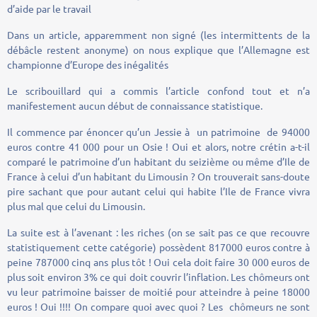
d’aide par le travail
Dans un article, apparemment non signé (les intermittents de la
débâcle restent anonyme) on nous explique que l’Allemagne est
championne d’Europe des inégalités
Le scribouillard qui a commis l’article confond tout et n’a
manifestement aucun début de connaissance statistique.
Il commence par énoncer qu’un Jessie à un patrimoine de 94000
euros contre 41 000 pour un Osie ! Oui et alors, notre crétin a-t-il
comparé le patrimoine d’un habitant du seizième ou même d’Ile de
France à celui d’un habitant du Limousin ? On trouverait sans-doute
pire sachant que pour autant celui qui habite l’Ile de France vivra
plus mal que celui du Limousin.
La suite est à l’avenant : les riches (on se sait pas ce que recouvre
statistiquement cette catégorie) possèdent 817000 euros contre à
peine 787000 cinq ans plus tôt ! Oui cela doit faire 30 000 euros de
plus soit environ 3% ce qui doit couvrir l’inflation. Les chômeurs ont
vu leur patrimoine baisser de moitié pour atteindre à peine 18000
euros ! Oui !!!! On compare quoi avec quoi ? Les chômeurs ne sont