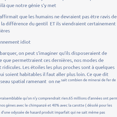
ilà que notre génie s’y met
 affirmait que les humains ne devraient pas être ravis de
 à la différence du gentil ET ils viendraient certainement
ières
sonnement idiot
ébarquer, on peut s’imaginer qu’ils disposeraient de
ce que permettraient ces dernières, nos modes de
ridicules. Les étoiles les plus proches sont à quelques
 soient habitables il faut aller plus loin. Ce que dit
sait combien de minerai de fer de
isseau spatial ramenant on ne
st vraisemblable qu’on n’y comprendrait rien.65 millions d’années ont per
nos gènes avec le chimpanzé et 40% avec la carotte ( désolé pour les
it d’une odyssée de hasard produit imparfait qui ne sait même pas