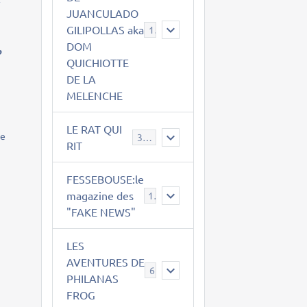
u
JUANCULADO
GILIPOLLAS aka
119
DOM
o
QUICHIOTTE
DE LA
MELENCHE
LE RAT QUI
te
395
RIT
FESSEBOUSE:le
magazine des
19
"FAKE NEWS"
LES
AVENTURES DE
6
PHILANAS
FROG