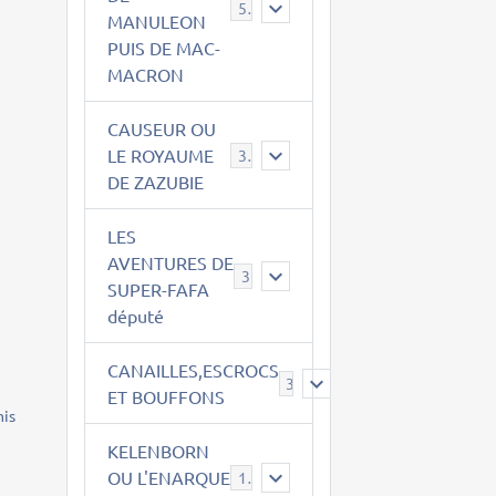
543
MANULEON
PUIS DE MAC-
MACRON
CAUSEUR OU
LE ROYAUME
38
DE ZAZUBIE
LES
AVENTURES DE
3
SUPER-FAFA
député
CANAILLES,ESCROCS
385
ET BOUFFONS
mis
KELENBORN
OU L'ENARQUE
14