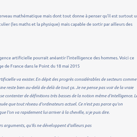
erveau mathématique mais dont tout donne à penser qu’il est surtout 
ulier (les maths et la physique) mais capable de sortir par ailleurs des
igence artificielle pourrait anéantir l’intelligence des hommes. Voici ce
ège de France dans le Point du 18 mai 2015
artificielle va exister. En dépit des progrès considérables de secteurs comme
ne reste bien au-delà de delà de tout ça. Je ne pense pas voir de la vraie
e se contenter de définitions très basses de la notion même d'intelligence. L
ée que tout réseau d'ordinateurs actuel. Ce n'est pas parce qu'on
l'on va rapidement lui arriver à la cheville, si je puis dire.
urs arguments, qu'ils ne développent d'ailleurs pas