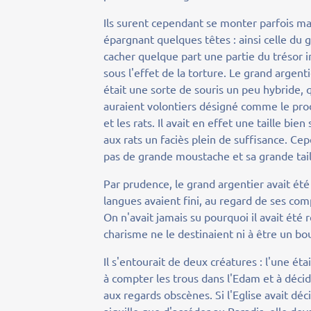
Ils surent cependant se monter parfois ma
épargnant quelques têtes : ainsi celle du 
cacher quelque part une partie du trésor i
sous l'effet de la torture. Le grand argentie
était une sorte de souris un peu hybride,
auraient volontiers désigné comme le prod
et les rats. Il avait en effet une taille b
aux rats un faciès plein de suffisance. Cep
pas de grande moustache et sa grande taill
Par prudence, le grand argentier avait ét
langues avaient fini, au regard de ses co
On n'avait jamais su pourquoi il avait été
charisme ne le destinaient ni à être un bo
Il s'entourait de deux créatures : l'une é
à compter les trous dans l'Edam et à déci
aux regards obscènes. Si l'Eglise avait déci