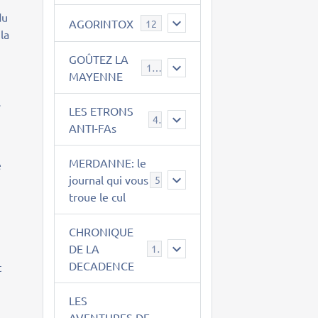
du
AGORINTOX
12
la
GOÛTEZ LA
189
MAYENNE
s
LES ETRONS
4
ANTI-FAs
MERDANNE: le
e
journal qui vous
5
troue le cul
CHRONIQUE
DE LA
12
DECADENCE
t
LES
AVENTURES DE