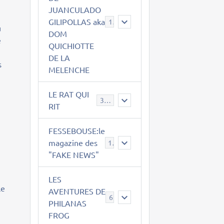
JUANCULADO
n
GILIPOLLAS aka
119
u
DOM
e
QUICHIOTTE
DE LA
s
MELENCHE
LE RAT QUI
395
RIT
FESSEBOUSE:le
magazine des
19
"FAKE NEWS"
LES
le
AVENTURES DE
6
PHILANAS
FROG