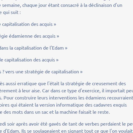
 semaine, chaque jour étant consacré à la déclinaison d'un
qui suit :
capitalisation des acquis »
atégie édamienne des acquis »
ans la capitalisation de l'Edam »
 capitalisation des acquis »
s ? vers une stratégie de capitalisation »
 aussi erratique que l'était la stratégie de creusement des
ièrement à leur aise. Car dans ce type d'exercice, il importait pe
. Pour construire leurs interventions les édamiens recourraien
atoires qui étaient la version informatique des cadavres exquis
re des mots dans un sac et la machine faisait le reste.
redi soir après avoir été gavés de tant de verbes perdaient le p
e d'Edam. Ils se soulageaient en signant tout ce que l'on voulait