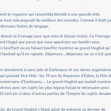
aient le royaume qui ressembla bientôt à une gourde vide.
que tout cela augurait du meilleur des mondes. Comme il était p
mbreuses fautes de langage.
s donné ce fromage pour que vous le laissez moisir. Ce fromage 
rand Mogol que parce que vous appréciez ses bontés vous
en bouffant ou en faisant bouffer montrez au grand Moghol qu'i
il faudrait qu'il en rajoute. Dépensez , dépensez car ce n'est qu
s s'en donnèrent à cœur joie et Eselmauss et ses sbires organisère
 qui pouvait être fêté : les 10 ans du Royaume d'Edam, la fête 
anniversaire d'Eselmauss.... Le grand Moghol qui voulait montre
énéreux avec ses sujets les plus loyaux faisait le nécessaire pour
Et tant pis si dans d'autres parties de l'Empire les sujets devaie
entier du Grand Moghol s'étant avisé de prévenir ce dernier de