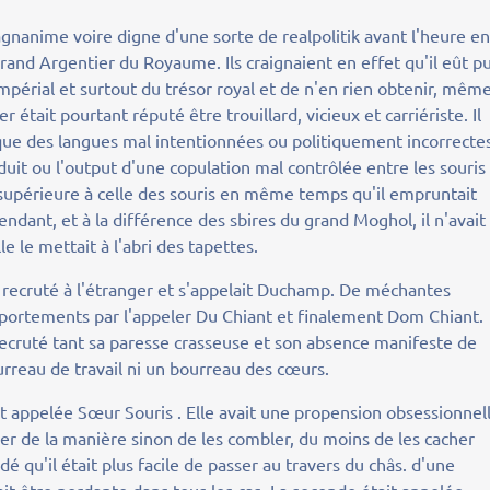
gnanime voire digne d'une sorte de realpolitik avant l'heure e
grand Argentier du Royaume. Ils craignaient en effet qu'il eût p
mpérial et surtout du trésor royal et de n'en rien obtenir, mêm
r était pourtant réputé être trouillard, vicieux et carriériste. Il
 que des langues mal intentionnées ou politiquement incorrecte
uit ou l'output d'une copulation mal contrôlée entre les souris
ien supérieure à celle des souris en même temps qu'il empruntait
endant, et à la différence des sbires du grand Moghol, il n'avait
e le mettait à l'abri des tapettes.
é recruté à l'étranger et s'appelait Duchamp. De méchantes
mportements par l'appeler Du Chiant et finalement Dom Chiant.
 recruté tant sa paresse crasseuse et son absence manifeste de
urreau de travail ni un bourreau des cœurs.
tait appelée Sœur Souris . Elle avait une propension obsessionnel
der de la manière sinon de les combler, du moins de les cacher
dé qu'il était plus facile de passer au travers du châs. d'une