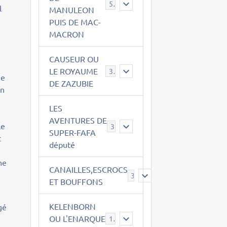
543
l
MANULEON
PUIS DE MAC-
MACRON
CAUSEUR OU
LE ROYAUME
38
me
DE ZAZUBIE
un
LES
AVENTURES DE
le
3
SUPER-FAFA
t
député
ne
CANAILLES,ESCROCS
385
ET BOUFFONS
KELENBORN
gé
OU L'ENARQUE
14