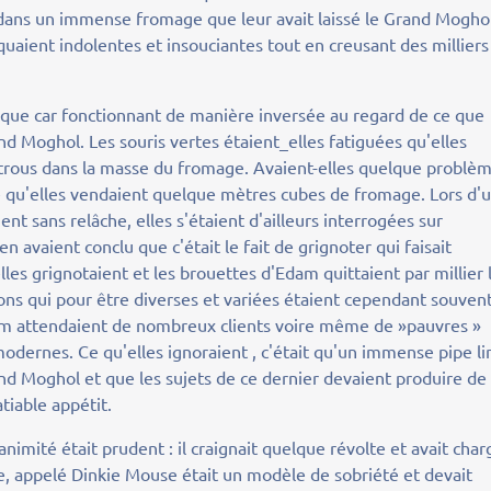
 dans un immense fromage que leur avait laissé le Grand Mogho
aquaient indolentes et insouciantes tout en creusant des milliers
que car fonctionnant de manière inversée au regard de ce que
rand Moghol. Les souris vertes étaient_elles fatiguées qu'elles
es trous dans la masse du fromage. Avaient-elles quelque problè
se qu'elles vendaient quelque mètres cubes de fromage. Lors d'
nt sans relâche, elles s'étaient d'ailleurs interrogées sur
 en avaient conclu que c'était le fait de grignoter qui faisait
lles grignotaient et les brouettes d'Edam quittaient par millier 
ions qui pour être diverses et variées étaient cependant souven
m attendaient de nombreux clients voire même de »pauvres »
odernes. Ce qu'elles ignoraient , c'était qu'un immense pipe li
and Moghol et que les sujets de ce dernier devaient produire de
atiable appétit.
imité était prudent : il craignait quelque révolte et avait char
ife, appelé Dinkie Mouse était un modèle de sobriété et devait