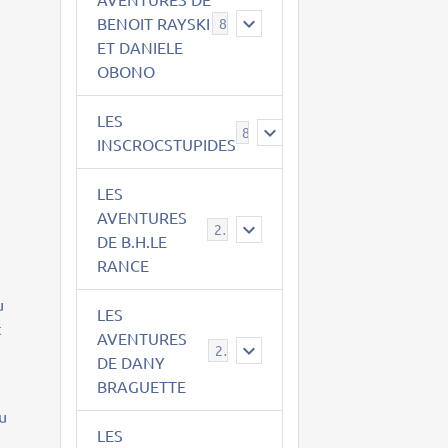
BENOIT RAYSKI
8
ET DANIELE
OBONO
LES
8
INSCROCSTUPIDES
LES
AVENTURES
21
DE B.H.LE
RANCE
u
LES
t
AVENTURES
29
DE DANY
BRAGUETTE
eu
LES