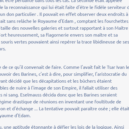
vait être perdante dans tous les cas. La seconde était appelée
la reconnaissance qui lui était faite d'être le fidèle serviteur 
un don particulier . Il pouvait en effet observer deux endroits à 
ourait sans relâche le Royaume d'Edam , comptant les fourchettes
 taille des nouvelles galeries et surtout rapportant à son Maître
. Fort heureusement, sa flagornerie envers son maître et sa
 souris vertes pouvaient ainsi repérer la trace libidineuse de se
urs.
e ce qu'il convenait de faire. Comme l'avait fait le Tsar Ivan l
ouvoir des Barines, c'est à dire, pour simplifier, l'aristocratie du
nt décidé que les décapitations et les bûchers étaient
s de nuire à l'image de son Empire, il fallait utiliser des
is ni sang. Eselmauss décida donc que les Barines seraient
 régime drastique de réunions en inventant une foultitude de
on et d'échange ... La tentative pouvait paraître osée ; elle étai
 Royaume d'Edam.
vu, une aptitude étonnante à défier les lois de la logique. Ainsi