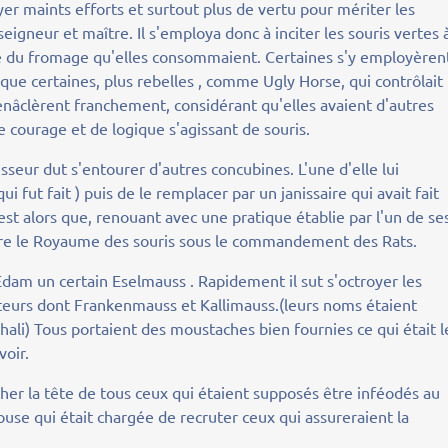
yer maints efforts et surtout plus de vertu pour mériter les
eigneur et maître. Il s'employa donc à inciter les souris vertes 
 du fromage qu'elles consommaient. Certaines s'y employèrent
 que certaines, plus rebelles , comme Ugly Horse, qui contrôlait
âclèrent franchement, considérant qu'elles avaient d'autres
e courage et de logique s'agissant de souris.
seur dut s'entourer d'autres concubines. L'une d'elle lui
ui fut fait ) puis de le remplacer par un janissaire qui avait fait
'est alors que, renouant avec une pratique établie par l'un de se
tre le Royaume des souris sous le commandement des Rats.
Edam un certain Eselmauss . Rapidement il sut s'octroyer les
ateurs dont Frankenmauss et Kallimauss.(leurs noms étaient
hali) Tous portaient des moustaches bien fournies ce qui était l
voir.
her la tête de tous ceux qui étaient supposés être inféodés au
se qui était chargée de recruter ceux qui assureraient la