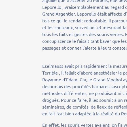
aiguille que d'accéder au Paradis, elle de
Leporello , vraisemblablement au regard de 
Grand Argentier. Leporello était affecté d'
fois ce qui le rendait redoutable. Il parc
et les couteaux, surveillant et mesurant la
tous les faits et gestes des souris vertes
concupiscence le faisait tant baver que les
passages et donner l'alerte à leurs consœ
Eselmauss avait pris rapidement la mesure d
Terrible , il fallait d'abord anesthésier le p
Royaume d'Edam. Car, le Grand Moghol aya
désormais des procédés barbares susceptible
méthodes différentes, ne produisant ni cr
drogués. Pour ce faire, il les soumit à un
séminaires, de comités, de lieux de réflexi
en fait fort bien adaptée à la réalité du
En effet, les souris vertes avaient, on l'a 