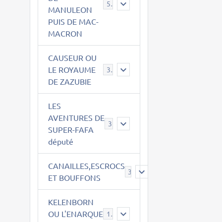
543
MANULEON
PUIS DE MAC-
MACRON
CAUSEUR OU
LE ROYAUME
38
DE ZAZUBIE
LES
AVENTURES DE
3
SUPER-FAFA
député
CANAILLES,ESCROCS
385
ET BOUFFONS
KELENBORN
OU L'ENARQUE
14