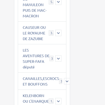
543
MANULEON
PUIS DE MAC-
MACRON
CAUSEUR OU
LE ROYAUME
38
DE ZAZUBIE
LES
AVENTURES DE
3
SUPER-FAFA
député
CANAILLES,ESCROCS
385
ET BOUFFONS
KELENBORN
OU L'ENARQUE
14