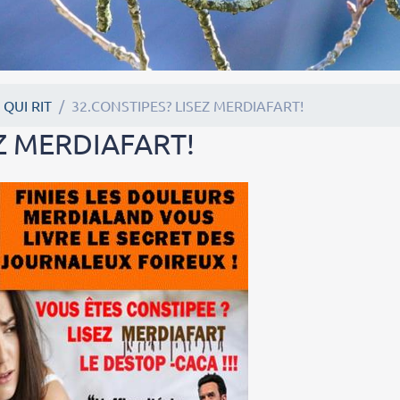
 QUI RIT
32.CONSTIPES? LISEZ MERDIAFART!
EZ MERDIAFART!