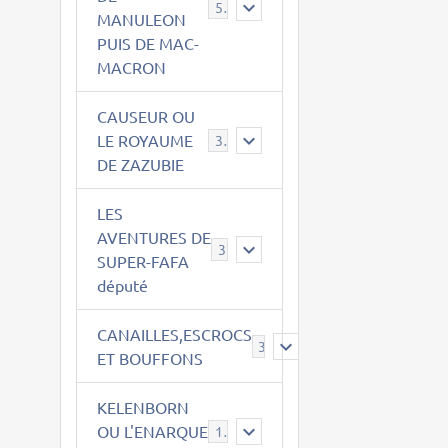
543
MANULEON
PUIS DE MAC-
MACRON
CAUSEUR OU
LE ROYAUME
38
DE ZAZUBIE
LES
AVENTURES DE
3
SUPER-FAFA
député
CANAILLES,ESCROCS
385
ET BOUFFONS
KELENBORN
OU L'ENARQUE
14