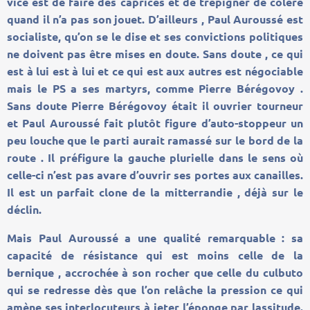
vice est de faire des caprices et de trépigner de colère
quand il n’a pas son jouet. D’ailleurs , Paul Auroussé est
socialiste, qu’on se le dise et ses convictions politiques
ne doivent pas être mises en doute. Sans doute , ce qui
est à lui est à lui et ce qui est aux autres est négociable
mais le PS a ses martyrs, comme Pierre Bérégovoy .
Sans doute Pierre Bérégovoy était il ouvrier tourneur
et Paul Auroussé fait plutôt figure d’auto-stoppeur un
peu louche que le parti aurait ramassé sur le bord de la
route . Il préfigure la gauche plurielle dans le sens où
celle-ci n’est pas avare d’ouvrir ses portes aux canailles.
Il est un parfait clone de la mitterrandie , déjà sur le
déclin.
Mais Paul Auroussé a une qualité remarquable : sa
capacité de résistance qui est moins celle de la
bernique , accrochée à son rocher que celle du culbuto
qui se redresse dès que l’on relâche la pression ce qui
amène ses interlocuteurs à jeter l’éponge par lassitude.